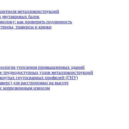
 контроля металлоконструкций
 двутавровых балок
оволоку: как проверить подлинность
стропы, траверсы и крюки
хнология утепления промышленных зданий
же труднодоступных узлов металлоконструкций
мкнутых гнутосварных профилей (ГНУ)
верс) для расстроповки на высоте
 с коррозионным износом