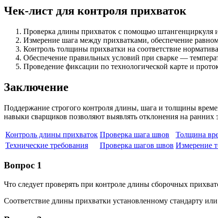
Чек-лист для контроля прихваток
Проверка длины прихваток с помощью штангенциркуля 
Измерение шага между прихватками, обеспечение равном
Контроль толщины прихватки на соответствие норматив
Обеспечение правильных условий при сварке — температ
Проведение фиксации по технологической карте и прото
Заключение
Поддержание строгого контроля длины, шага и толщины време
навыки сварщиков позволяют выявлять отклонения на ранних э
Контроль длины прихваток
Проверка шага швов
Толщина вр
Технические требования
Проверка шагов швов
Измерение 
Вопрос 1
Что следует проверять при контроле длины сборочных прихват
Соответствие длины прихватки установленному стандарту или