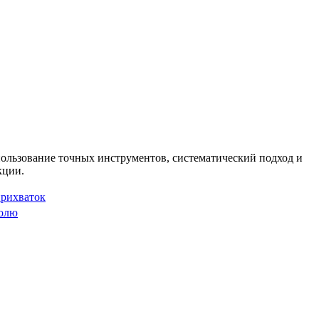
ользование точных инструментов, систематический подход и
кции.
прихваток
ролю