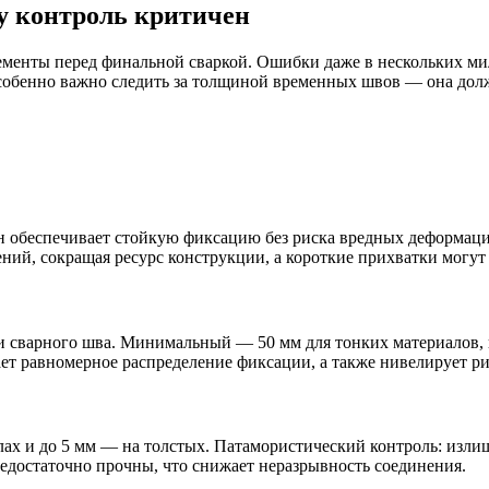
у контроль критичен
енты перед финальной сваркой. Ошибки даже в нескольких ми
собенно важно следить за толщиной временных швов — она дол
н обеспечивает стойкую фиксацию без риска вредных деформаци
ий, сокращая ресурс конструкции, а короткие прихватки могут
 сварного шва. Минимальный — 50 мм для тонких материалов, и
т равномерное распределение фиксации, а также нивелирует ри
лах и до 5 мм — на толстых. Патамористический контроль: изл
едостаточно прочны, что снижает неразрывность соединения.