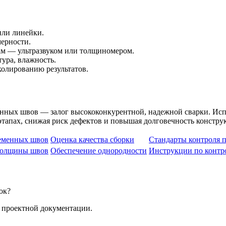
или линейки.
ерности.
ам — ультразвуком или толщиномером.
ура, влажность.
колированию результатов.
нных швов — залог высококонкурентной, надежной сварки. Исп
тапах, снижая риск дефектов и повышая долговечность констру
еменных швов
Оценка качества сборки
Стандарты контроля 
толщины швов
Обеспечение однородности
Инструкции по конт
ок?
 проектной документации.