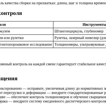
контроля
оля
Инструмент
ркулем
Штангенциркуль, глубиномер
ля или рулетки
Рулетка, лазерный нивелир (д
агнитопорошковое исследование
Толщиномеры, ультразвуковые
янный контроль на каждой смене гарантирует стабильное качес
ащения
фиксированию — исправьте, увеличивая длину до нормативных з
ют перегрузки и деформации — внедрите стандартизированные 
 шве — обеспечьте контроль толщиномеров и обучение сварщиков
 брака — внедрите систему ежедневного диспетчерского контроля