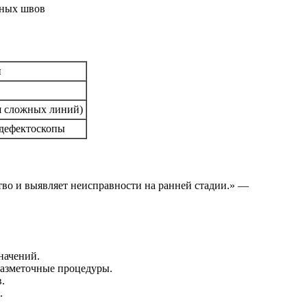
ы
ля сложных линий)
 дефектоскопы
тво и выявляет неисправности на ранней стадии.» —
начений.
разметочные процедуры.
.
.