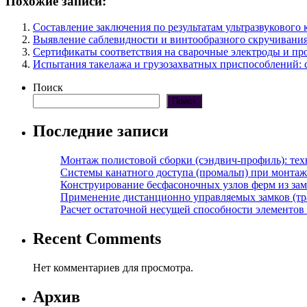
Похожие записи:
Составление заключения по результатам ультразвукового
Выявление саблевидности и винтообразного скручивания
Сертификаты соответствия на сварочные электроды и пр
Испытания такелажа и грузозахватных приспособлений: 
Поиск
Поиск
Последние записи
Монтаж полистовой сборки (сэндвич-профиль): те
Системы канатного доступа (промальп) при монта
Конструирование бесфасоночных узлов ферм из за
Применение дистанционно управляемых замков (тра
Расчет остаточной несущей способности элементов
Recent Comments
Нет комментариев для просмотра.
Архив