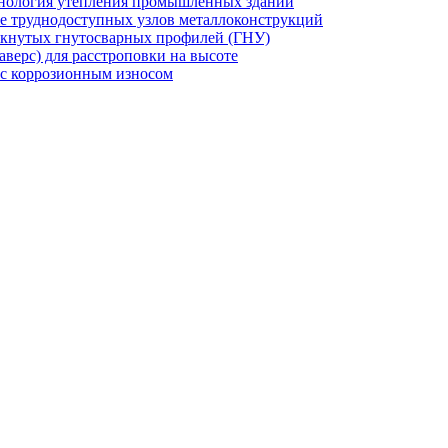
хнология утепления промышленных зданий
же труднодоступных узлов металлоконструкций
мкнутых гнутосварных профилей (ГНУ)
верс) для расстроповки на высоте
 с коррозионным износом