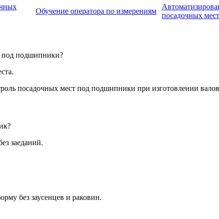
очных
Автоматизирова
Обучение оператора по измерениям
посадочных мес
т под подшипники?
ста.
ик?
ез заеданий.
му без заусенцев и раковин.