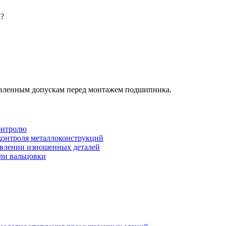
а?
новленным допускам перед монтажем подшипника.
онтролю
 контроля металлоконструкций
овлении изношенных деталей
или вальцовки