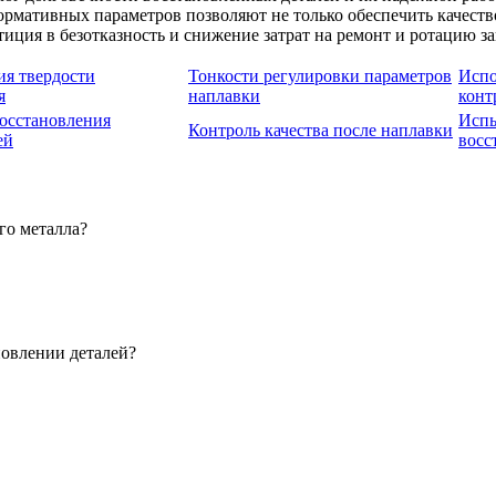
ормативных параметров позволяют не только обеспечить качеств
ция в безотказность и снижение затрат на ремонт и ротацию за
я твердости
Тонкости регулировки параметров
Испо
я
наплавки
конт
осстановления
Испы
Контроль качества после наплавки
ей
восс
го металла?
новлении деталей?