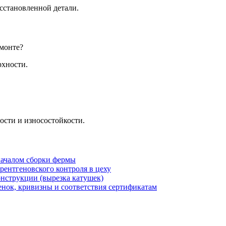
сстановленной детали.
емонте?
рхности.
ости и износостойкости.
началом сборки фермы
рентгеновского контроля в цеху
онструкции (вырезка катушек)
енок, кривизны и соответствия сертификатам