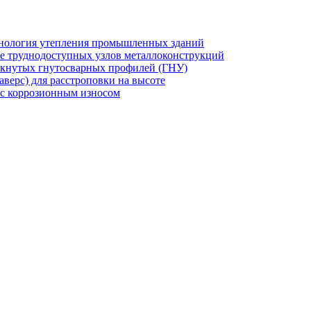
хнология утепления промышленных зданий
же труднодоступных узлов металлоконструкций
мкнутых гнутосварных профилей (ГНУ)
верс) для расстроповки на высоте
 с коррозионным износом