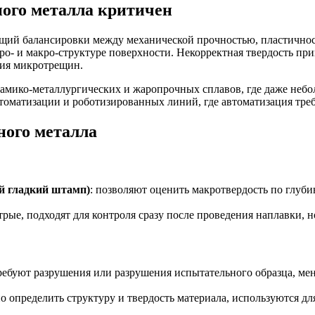
ного металла критичен
щий балансировки между механической прочностью, пластичност
кро- и макро-структуре поверхности. Некорректная твердость 
ния микротрещин.
рамико-металлургических и жаропрочных сплавов, где даже неб
автоматизации и роботизированных линий, где автоматизация тр
ного металла
й гладкий штамп)
: позволяют оценить макротвердость по глуби
трые, подходят для контроля сразу после проведения наплавки, 
требуют разрушения или разрушения испытательного образца, ме
но определить структуру и твердость материала, используются д