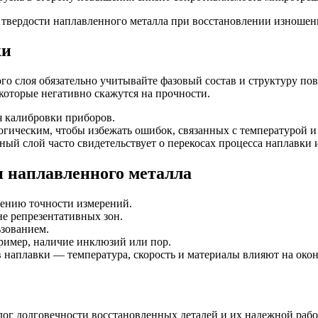
ки
го слоя обязательно учитывайте фазовый состав и структуру по
которые негативно скажутся на прочности.
я калибровки приборов.
огическим, чтобы избежать ошибок, связанных с температурой и
ый слой часто свидетельствует о перекосах процесса наплавки
и наплавленного металла
жению точности измерений.
е репрезентативных зон.
зованием.
имер, наличие инклюзий или пор.
 наплавки — температура, скорость и материалы влияют на око
лог долговечности восстановленных деталей и их надежной раб