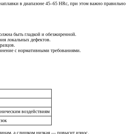
 наплавки в диапазоне 45–65 HRc, при этом важно правильно
должна быть гладкой и обезжиренной.
вия локальных дефектов.
разцов.
равнение с нормативными требованиями.
аническим воздействиям
узок
инам, а слишком низкая — повысит износ.