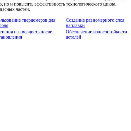
о, но и повысить эффективность технологического цикла.
пасных частей.
льзование твердомеров для
Создание равномерного слоя
роля
наплавки
тания на твердость после
Обеспечение износостойкости
тановления
деталей