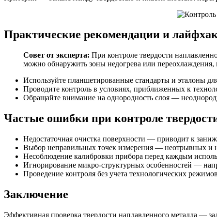
Практические рекомендации и лайфха
Совет от эксперта:
При контроле твердости наплавленно
можно обнаружить зоны недогрева или переохлаждения, 
Используйте планшетированные стандарты и эталоны дл
Проводите контроль в условиях, приближенных к технол
Обращайте внимание на однородность слоя — неоднородн
Частые ошибки при контроле твердост
Недостаточная очистка поверхности — приводит к зани
Выбор неправильных точек измерения — неотрывных и н
Несоблюдение калибровки прибора перед каждым исполь
Игнорирование микро-структурных особенностей — напр
Проведение контроля без учета технологических режимов
Заключение
Эффективная проверка твердости наплавленного металла — за