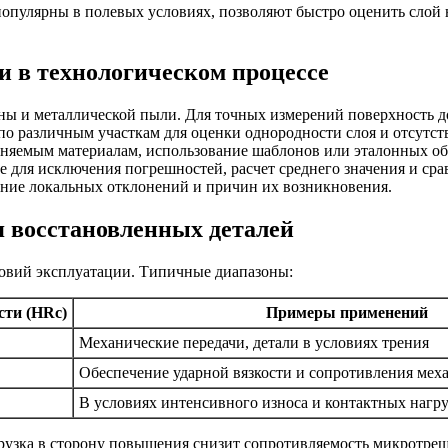
 популярны в полевых условиях, позволяют быстро оценить слой
и в технологическом процессе
лины и металлической пыли. Для точных измерений поверхность 
по различным участкам для оценки однородности слоя и отсутст
еняемым материалам, использование шаблонов или эталонных об
ке для исключения погрешностей, расчет среднего значения и с
ление локальных отклонений и причин их возникновения.
 восстановленных деталей
словий эксплуатации. Типичные диапазоны:
сти (HRc)
Примеры применений
Механические передачи, детали в условиях трения
Обеспечение ударной вязкости и сопротивления мех
В условиях интенсивного износа и контактных нагр
рузка в сторону повышения снизит сопротивляемость микротрещ