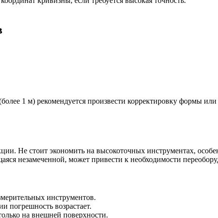
координат кривизны, если требуется высокая точность.
в
более 1 м) рекомендуется произвести корректировку формы или з
ции. Не стоит экономить на высокоточных инструментах, особе
щаяся незамеченной, может привести к необходимости переобору
змерительных инструментов.
и погрешность возрастает.
олько на внешней поверхности.