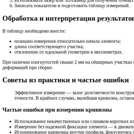
Использовать лазер или 3D-сканер для получения точных 
Записать показатели и подготовить таблицу измерений.
Обработка и интерпретация результато
В таблицу необходимо внести:
позицию измерения относительно начала элемента;
длина соответствующего участка;
отклонение от идеальной геометрии в миллиметрах.
При наличии изогнутостей свыше 2 мм на обширных участках (
деформаций при сборке.
Советы из практики и частые ошибки
Эффективное измерение — залог долговечности конструк
точности. В крайних случаях, малейшая кривизна, остаю
Частые ошибки при измерении кривизны
Использование некачественных или слишком коротких и
Измерение без надежной фиксации элемента — в движени
Игнорирование кривизны внутри профиля, фокусируясь т