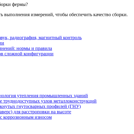
сборки фермы?
ть выполнения измерений, чтобы обеспечить качество сборки.
вук, радиография, магнитный контроль
ии
инений: нормы и правила
ов сложной конфигурации
хнология утепления промышленных зданий
же труднодоступных узлов металлоконструкций
мкнутых гнутосварных профилей (ГНУ)
верс) для расстроповки на высоте
 с коррозионным износом