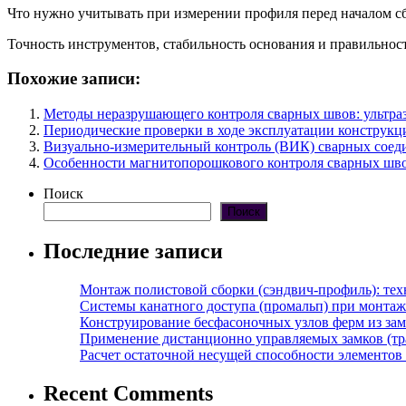
Что нужно учитывать при измерении профиля перед началом 
Точность инструментов, стабильность основания и правильнос
Похожие записи:
Методы неразрушающего контроля сварных швов: ультраз
Периодические проверки в ходе эксплуатации конструкц
Визуально-измерительный контроль (ВИК) сварных соед
Особенности магнитопорошкового контроля сварных шв
Поиск
Поиск
Последние записи
Монтаж полистовой сборки (сэндвич-профиль): те
Системы канатного доступа (промальп) при монта
Конструирование бесфасоночных узлов ферм из за
Применение дистанционно управляемых замков (тра
Расчет остаточной несущей способности элементов
Recent Comments