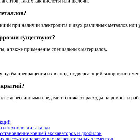
 агентов, таких как кислоты или щелочи.
металлов?
кций при наличии электролита и двух различных металлов или у
ррозии существуют?
ы, а также применение специальных материалов.
 путём превращения их в анод, подвергающийся коррозии вмест
окрытий?
т с агрессивными средами и снижают расходы на ремонт и рабо
укций
а и технологии закалки
осстановление ковшей экскаваторов и дробилок
ния высокотемпературных нагревательных элементов