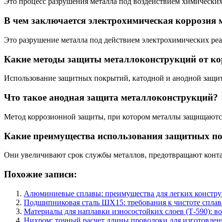
Это процесс разрушения металла под воздействием химических
В чем заключается электрохимическая коррозия 
Это разрушение металла под действием электрохимических реа
Какие методы защиты металлоконструкций от ко
Использование защитных покрытий, катодной и анодной защит
Что такое анодная защита металлоконструкций?
Метод коррозионной защиты, при котором металлы защищаются
Какие преимущества использования защитных п
Они увеличивают срок службы металлов, предотвращают контак
Похожие записи:
Алюминиевые сплавы: преимущества для легких констр
Подшипниковая сталь ШХ15: требования к чистоте сплав
Материалы для наплавки износостойких слоев (Т-590): в
Нихром: точный расчет длины проволоки для изготовле