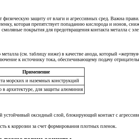
т физическую защиту от влаги и агрессивных сред. Важна прав
ленку, которая препятствует попаданию кислорода и ионов, сни
и смоляные покрытия для предотвращения контакта металла с эл
 металла (см. таблицу ниже) в качестве анода, который «жертвуя
ключение к источнику тока, обеспечивающему подачу отрицатель
Применение
та морских и наземных конструкций
о в архитектуре, для защиты алюминия
ий устойчивый оксидный слой, блокирующий контакт с агрессивн
сть к коррозии за счет формирования плотных пленок.