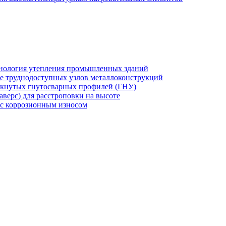
хнология утепления промышленных зданий
же труднодоступных узлов металлоконструкций
мкнутых гнутосварных профилей (ГНУ)
верс) для расстроповки на высоте
 с коррозионным износом