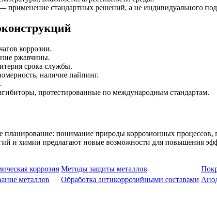
 применение стандартных решений, а не индивидуального под
оконструкций
чагов коррозии.
ение ржавчины.
итерия срока службы.
омерность, наличие пайпинг.
.
нгибиторы, протестированные по международным стандартам.
е планирование: понимание природы коррозионных процессов, п
гий и химии предлагают новые возможности для повышения эфф
ическая коррозия
Методы защиты металлов
Покр
ание металлов
Обработка антикоррозийными составами
Ано