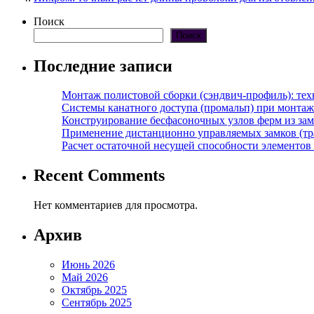
Поиск
Поиск
Последние записи
Монтаж полистовой сборки (сэндвич-профиль): те
Системы канатного доступа (промальп) при монта
Конструирование бесфасоночных узлов ферм из за
Применение дистанционно управляемых замков (тра
Расчет остаточной несущей способности элементов
Recent Comments
Нет комментариев для просмотра.
Архив
Июнь 2026
Май 2026
Октябрь 2025
Сентябрь 2025