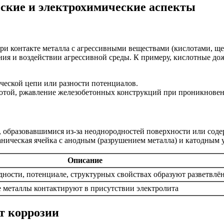
ские и электрохимические аспекты
и контакте металла с агрессивными веществами (кислотами, щел
я и воздействии агрессивной среды. К примеру, кислотные дож
ической цепи или разности потенциалов.
лотой, ржавление железобетонных конструкций при проникновен
, образовавшимися из-за неоднородностей поверхности или сод
ваническая ячейка с анодным (разрушением металла) и катодным 
Описание
дности, потенциале, структурных свойствах образуют разветвлё
е металлы контактируют в присутствии электролита
т коррозии