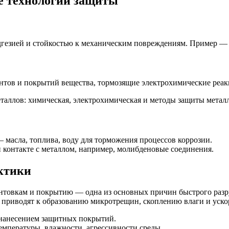
е технологии защиты
дгезией и стойкостью к механическим повреждениям. Пример —
рунтов и покрытий вещества, тормозящие электрохимические ре
— масла, топлива, воду для торможения процессов коррозии.
 контакте с металлом, например, молибденовые соединения.
ктики
нтовкам и покрытию — одна из основных причин быстрого разр
 приводят к образованию микротрещин, скоплению влаги и уск
 нанесением защитных покрытий.
мпературы, влажности, агрессивности среды.