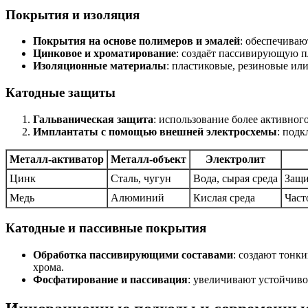
Покрытия и изоляция
Покрытия на основе полимеров и эмалей
: обеспечиваю
Цинковое и хроматирование
: создаёт пассивирующую п
Изоляционные материалы
: пластиковые, резиновые ил
Катодные защиты
Гальваническая защита
: использование более активного
Имплантаты с помощью внешней электросхемы
: под
Металл-активатор
Металл-объект
Электролит
Цинк
Сталь, чугун
Вода, сырая среда
Защи
Медь
Алюминий
Кислая среда
Част
Катодные и пассивные покрытия
Обработка пассивирующими составами
: создают тонк
хрома.
Фосфатирование и пассивация
: увеличивают устойчиво