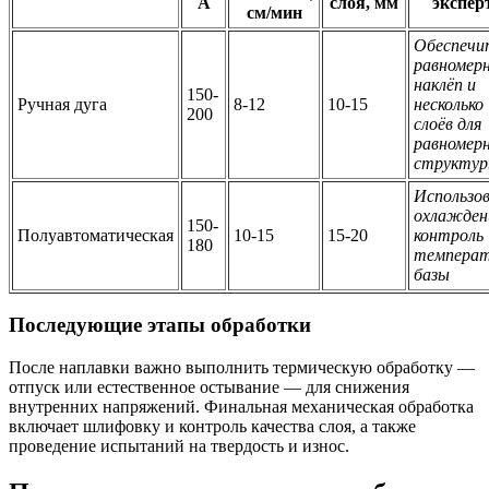
А
слоя, мм
экспер
см/мин
Обеспечи
равномер
наклёп и
150-
Ручная дуга
8-12
10-15
несколько
200
слоёв для
равномер
структу
Использо
охлажден
150-
Полуавтоматическая
10-15
15-20
контроль
180
темпера
базы
Последующие этапы обработки
После наплавки важно выполнить термическую обработку —
отпуск или естественное остывание — для снижения
внутренних напряжений. Финальная механическая обработка
включает шлифовку и контроль качества слоя, а также
проведение испытаний на твердость и износ.