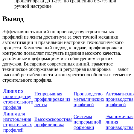
процент брака до 1-2%, по сравнению с 5-7% при
ручной настройке.
Вывод
Эффективность линий по производству строительных
профилей из ленты достигнута за счет точной механики,
автоматизации и правильной настройки технологического
процесса. Комплексный подход к подаче, профилировке и
контролю позволяет получать изделия высокого качества,
устойчивые к деформациям и с соблюдением строгих
допусков. Внедрение современных линий, грамотное
техническое обслуживание и регулярная калибровка — залог
высокой рентабельности и конкурентоспособности в сегменте
строительного профиля.
Линия по
Непрерывная
Производство
Автоматизац
производству
профилировка из
металлических
производства
строительного
ленты
профилей
профилей
профиля
Линия для
Системы
Экономичная
изготовления
Высокоскоростная
непрерывной
линия
строительных
профилировка
формовки
производства
профилей