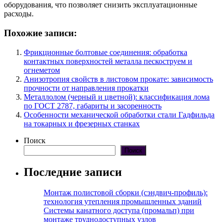
оборудования, что позволяет снизить эксплуатационные
расходы.
Похожие записи:
Фрикционные болтовые соединения: обработка
контактных поверхностей металла пескоструем и
огнеметом
Анизотропия свойств в листовом прокате: зависимость
прочности от направления прокатки
Металлолом (черный и цветной): классификация лома
по ГОСТ 2787, габариты и засоренность
Особенности механической обработки стали Гадфильда
на токарных и фрезерных станках
Поиск
Поиск
Последние записи
Монтаж полистовой сборки (сэндвич-профиль):
технология утепления промышленных зданий
Системы канатного доступа (промальп) при
монтаже труднодоступных узлов