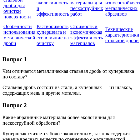
экологичность
материалы для
износостойкост
дроби для
и
пескоструйных
металлических
очистки
эффективность
работ
абразивов
поверхности
Особенности
Растворимость
Стоимость и
Технические
использования
купершлага и
экономическая
характеристики
металлической
его влияние на
эффективность
стальной дроби
дроби
очистку
материалов
Вопрос 1
Чем отличается металлическая стальная дробь от купершлака
по составу?
Стальная дробь состоит из стали, а купершлак — из шлаков,
содержащих медь и другие металлы.
Вопрос 2
Какие абразивные материалы более экологичны для
пескоструйной обработки?
Купершлак считается более экологичным, так как содержит
меньше вредных веществ по сравнению с металлической