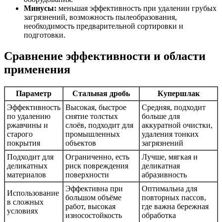
Минусы:
меньшая эффективность при удалении грубых
загрязнений, возможность пылеобразования,
необходимость предварительной сортировки и
подготовки.
Сравнение эффективности и области
применения
Параметр
Стальная дробь
Купершлак
Эффективность
Высокая, быстрое
Средняя, подходит
по удалению
снятие толстых
больше для
ржавчины и
слоёв, подходит для
аккуратной очистки,
старого
промышленных
удаления тонких
покрытия
объектов
загрязнений
Подходит для
Ограниченно, есть
Лучше, мягкая и
деликатных
риск повреждения
деликатная
материалов
поверхности
абразивность
Эффективна при
Оптимальна для
Использование
большом объёме
повторных пассов,
в сложных
работ, высокая
где важна бережная
условиях
износостойкость
обработка