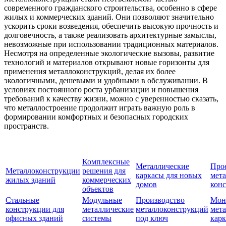
современного гражданского строительства, особенно в сфере
жилых и коммерческих зданий. Они позволяют значительно
ускорить сроки возведения, обеспечить высокую прочность и
долговечность, а также реализовать архитектурные замыслы,
невозможные при использовании традиционных материалов.
Несмотря на определенные экологические вызовы, развитие
технологий и материалов открывают новые горизонты для
применения металлоконструкций, делая их более
экологичными, дешевыми и удобными в обслуживании. В
условиях постоянного роста урбанизации и повышения
требований к качеству жизни, можно с уверенностью сказать,
что металлостроение продолжит играть важную роль в
формировании комфортных и безопасных городских
пространств.
Комплексные
Металлические
Про
Металлоконструкции
решения для
каркасы для новых
мет
жилых зданий
коммерческих
домов
кон
объектов
Стальные
Модульные
Производство
Мон
конструкции для
металлические
металлоконструкций
мет
офисных зданий
системы
под ключ
карк