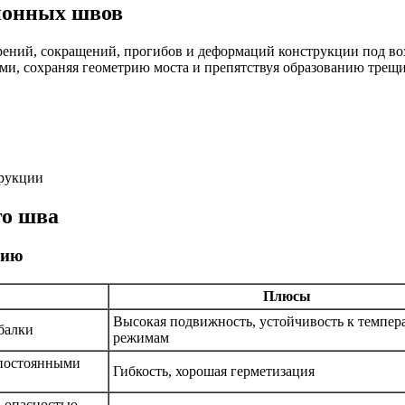
ионных швов
ний, сокращений, прогибов и деформаций конструкции под во
и, сохраняя геометрию моста и препятствуя образованию трещ
трукции
го шва
нию
Плюсы
Высокая подвижность, устойчивость к темпе
балки
режимам
 постоянными
Гибкость, хорошая герметизация
 опасностью