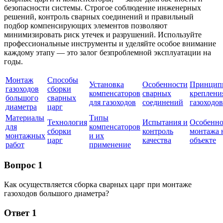
безопасности системы. Строгое соблюдение инженерных
решений, контроль сварных соединений и правильный
подбор компенсирующих элементов позволяют
минимизировать риск утечек и разрушений. Используйте
профессиональные инструменты и уделяйте особое внимание
каждому этапу — это залог безпроблемной эксплуатации на
годы.
Монтаж
Способы
Установка
Особенности
Принцип
газоходов
сборки
компенсаторов
сварных
креплени
большого
сварных
для газоходов
соединений
газоходов
диаметра
царг
Материалы
Типы
Технология
Испытания и
Особенно
для
компенсаторов
сборки
контроль
монтажа 
монтажных
и их
царг
качества
объекте
работ
применение
Вопрос 1
Как осуществляется сборка сварных царг при монтаже
газоходов большого диаметра?
Ответ 1