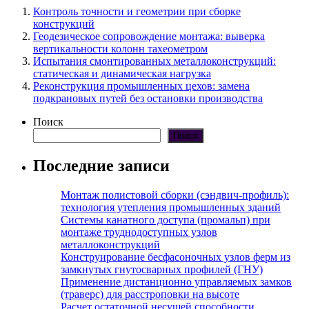
Контроль точности и геометрии при сборке
конструкций
Геодезическое сопровождение монтажа: выверка
вертикальности колонн тахеометром
Испытания смонтированных металлоконструкций:
статическая и динамическая нагрузка
Реконструкция промышленных цехов: замена
подкрановых путей без остановки производства
Поиск
Поиск
Последние записи
Монтаж полистовой сборки (сэндвич-профиль):
технология утепления промышленных зданий
Системы канатного доступа (промальп) при
монтаже труднодоступных узлов
металлоконструкций
Конструирование бесфасоночных узлов ферм из
замкнутых гнутосварных профилей (ГНУ)
Применение дистанционно управляемых замков
(траверс) для расстроповки на высоте
Расчет остаточной несущей способности