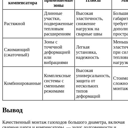
применяемые
Плюсы
Ми
компенсатора
зоны
Длинные
Высокая
Больши
участки,
эластичность,
габари
Растяжной
подверженные
снижение
требует
тепловым
нагрузок на
дополн
расширениям
сварные швы
простр
Зоны с
Меньш
точечной
Легкая
эласти
Сжимающий
деформацией
установка,
при си
(сжаточный)
или
надежность
теплов
вибрациями
нагруз
Высокая
Комплексные
универсальность,
Стоимо
системы с
защита от
Комбинированные
сложно
сменными
нескольких
монтаж
режимами
типов
деформаций
Вывод
Качественный монтаж газоходов большого диаметра, включая
сварные царги и компенсаторы, — залог долговечности и