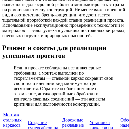
надежность долгосрочной работы и минимизировать затраты
на ремонт или замену конструкций. Не менее важен внешний
вид и соответствие бренд-концепции, что достигается
тщательной проработкой каждой стадии реализации проекта.
Использование эксплуатационно проверенных технологий и
материалов — залог успеха в условиях постоянных ветровых,
снеговых нагрузок и природных опасностей.
Резюме и советы для реализации
успешных проектов
Если в проекте соблюдены все инженерные
требования, а монтаж выполнен по
техрегламентам — стальной каркас сохранит свои
свойства и внешний вид минимум на три
десятилетия. Обратите особое внимание на
заземление, антикоррозийные обработки и
контроль сварных соединений — эти аспекты
критичны для долговечности конструкции.
Монтаж
стальных
Дорожные
Обе
Создание
Установка
каркасов
рекламные
над
суперсайтов на
каркасов на