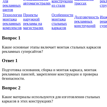
для
конструкции
рек
автомагистралях
трассах
рекламных
из стали
стр
щитов
Технологии
Проекты
Особенности
Долговечность
Инж
монтажа
наружной
монтажа
рекламных
реш
рекламных
рекламы на
стальных
конструкций
суп
комплексов
магистралях
каркасов
Вопрос 1
Какие основные этапы включает монтаж стальных каркасов
рекламных суперсайтов?
Ответ 1
Подготовка основания, сборка и монтаж каркаса, монтаж
рекламных панелей, закрепление конструкции и проверка
безопасности.
Вопрос 2
Какие материалы используются для изготовления стальных
каркасов в этих конструкциях?