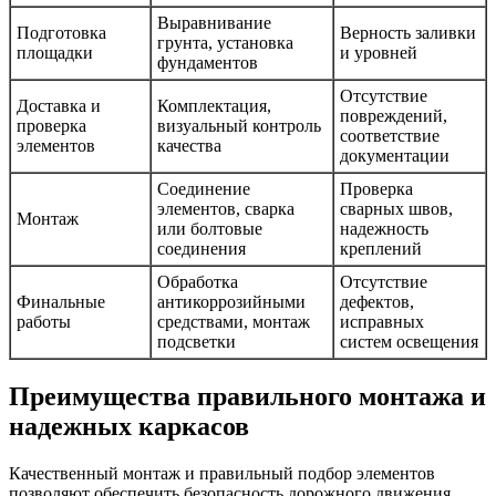
Выравнивание
Подготовка
Верность заливки
грунта, установка
площадки
и уровней
фундаментов
Отсутствие
Доставка и
Комплектация,
повреждений,
проверка
визуальный контроль
соответствие
элементов
качества
документации
Соединение
Проверка
элементов, сварка
сварных швов,
Монтаж
или болтовые
надежность
соединения
креплений
Обработка
Отсутствие
Финальные
антикоррозийными
дефектов,
работы
средствами, монтаж
исправных
подсветки
систем освещения
Преимущества правильного монтажа и
надежных каркасов
Качественный монтаж и правильный подбор элементов
позволяют обеспечить безопасность дорожного движения,