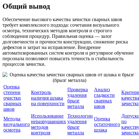
Общий вывод
Обеспечение высокого качества зачистки сварных швов
требует комплексного подхода: сочетания визуального
осмотра, технических методов контроля и строгого
соблюдения процедур. Правильная оценка — залог
долговечности и прочности конструкции, снижение риска
дефектов и затрат на исправление. Внедрение
автоматизированных систем контроля и регулярное обучение
персонала позволяют повысить точность и стабильность
процессов зачистки.
Оценка
Проверка
Анализ
степени
Контроль
Критер
удаления
гладкости
очистки
наличия шлака
качеств
брызг
сварных
сварных
на поверхности
зачистк
металла
швов
швов
Использование
Технологии
Допуск
Методы
Оценка
неразрушающих
удаления
по
визуального
остаточного
методов
брызг
качеств
осмотра
шлака
контроля
металла
зачистк