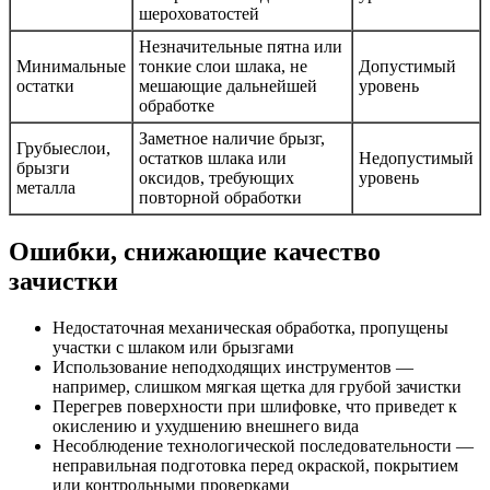
шероховатостей
Незначительные пятна или
Минимальные
тонкие слои шлака, не
Допустимый
остатки
мешающие дальнейшей
уровень
обработке
Заметное наличие брызг,
Грубыеслои,
остатков шлака или
Недопустимый
брызги
оксидов, требующих
уровень
металла
повторной обработки
Ошибки, снижающие качество
зачистки
Недостаточная механическая обработка, пропущены
участки с шлаком или брызгами
Использование неподходящих инструментов —
например, слишком мягкая щетка для грубой зачистки
Перегрев поверхности при шлифовке, что приведет к
окислению и ухудшению внешнего вида
Несоблюдение технологической последовательности —
неправильная подготовка перед окраской, покрытием
или контрольными проверками