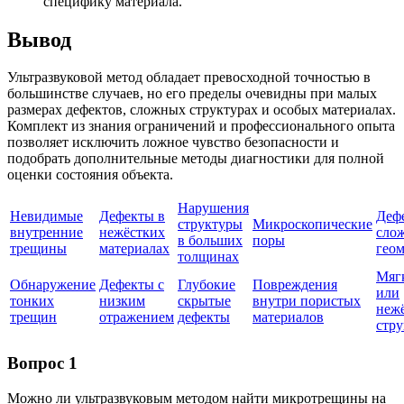
специфику материала.
Вывод
Ультразвуковой метод обладает превосходной точностью в
большинстве случаев, но его пределы очевидны при малых
размерах дефектов, сложных структурах и особых материалах.
Комплект из знания ограничений и профессионального опыта
позволяет исключить ложное чувство безопасности и
подобрать дополнительные методы диагностики для полной
оценки состояния объекта.
Нарушения
Невидимые
Дефекты в
Деф
структуры
Микроскопические
внутренние
нежёстких
сло
в больших
поры
трещины
материалах
гео
толщинах
Мяг
Обнаружение
Дефекты с
Глубокие
Повреждения
или
тонких
низким
скрытые
внутри пористых
неж
трещин
отражением
дефекты
материалов
стр
Вопрос 1
Можно ли ультразвуковым методом найти микротрещины на