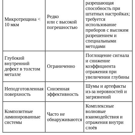
разрешающая
способность при
штатных настройках;
Редко
Микротрещина <
требуется
или с высокой
10 мкм
использование
погрешностью
приборов с высоким
разрешением и
специальными
методами
Поглощение сигнала
Глубокий
и снижение
внутренний
Ограниченно
коэффициента
дефект в толстом
отражения при
металле
увеличении глубины
Шумы и артефакты
Неподготовленная
Снизенная
из-за неровностей и
поверхность
эффективность
загрязнений
Комплексные
Композитные
волновые
Часто не
ламинированные
взаимодействия и
обнаруживаются
системы
отражения внутри
слоёв