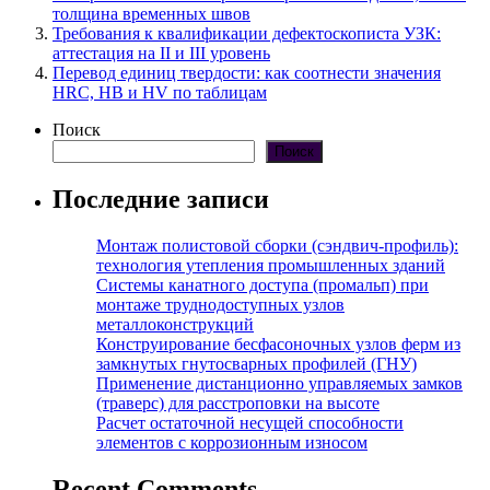
толщина временных швов
Требования к квалификации дефектоскописта УЗК:
аттестация на II и III уровень
Перевод единиц твердости: как соотнести значения
HRC, HB и HV по таблицам
Поиск
Поиск
Последние записи
Монтаж полистовой сборки (сэндвич-профиль):
технология утепления промышленных зданий
Системы канатного доступа (промальп) при
монтаже труднодоступных узлов
металлоконструкций
Конструирование бесфасоночных узлов ферм из
замкнутых гнутосварных профилей (ГНУ)
Применение дистанционно управляемых замков
(траверс) для расстроповки на высоте
Расчет остаточной несущей способности
элементов с коррозионным износом
Recent Comments