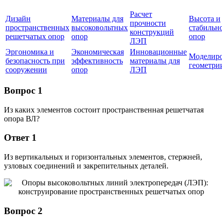
Расчет
Дизайн
Материалы для
Высота и
прочности
пространственных
высоковольтных
стабильн
конструкций
решетчатых опор
опор
опор
ЛЭП
Эргономика и
Экономическая
Инновационные
Моделир
безопасность при
эффективность
материалы для
геометри
сооружении
опор
ЛЭП
Вопрос 1
Из каких элементов состоит пространственная решетчатая
опора ВЛ?
Ответ 1
Из вертикальных и горизонтальных элементов, стержней,
узловых соединений и закрепительных деталей.
Вопрос 2