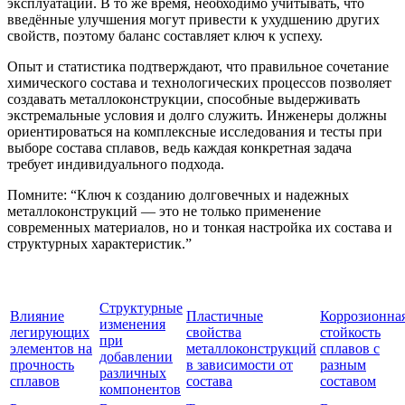
эксплуатации. В то же время, необходимо учитывать, что
введённые улучшения могут привести к ухудшению других
свойств, поэтому баланс составляет ключ к успеху.
Опыт и статистика подтверждают, что правильное сочетание
химического состава и технологических процессов позволяет
создавать металлоконструкции, способные выдерживать
экстремальные условия и долго служить. Инженеры должны
ориентироваться на комплексные исследования и тесты при
выборе состава сплавов, ведь каждая конкретная задача
требует индивидуального подхода.
Помните: “Ключ к созданию долговечных и надежных
металлоконструкций — это не только применение
современных материалов, но и тонкая настройка их состава и
структурных характеристик.”
Структурные
Влияние
Пластичные
Коррозионна
изменения
легирующих
свойства
стойкость
при
элементов на
металлоконструкций
сплавов с
добавлении
прочность
в зависимости от
разным
различных
сплавов
состава
составом
компонентов