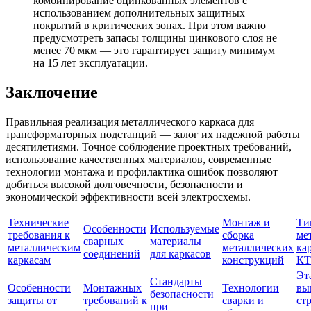
комбинирование оцинкованных элементов с
использованием дополнительных защитных
покрытий в критических зонах. При этом важно
предусмотреть запасы толщины цинкового слоя не
менее 70 мкм — это гарантирует защиту минимум
на 15 лет эксплуатации.
Заключение
Правильная реализация металлического каркаса для
трансформаторных подстанций — залог их надежной работы
десятилетиями. Точное соблюдение проектных требований,
использование качественных материалов, современные
технологии монтажа и профилактика ошибок позволяют
добиться высокой долговечности, безопасности и
экономической эффективности всей электросхемы.
Технические
Монтаж и
Ти
Особенности
Используемые
требования к
сборка
ме
сварных
материалы
металлическим
металлических
ка
соединений
для каркасов
каркасам
конструкций
К
Эт
Стандарты
Особенности
Монтажных
Технологии
вы
безопасности
защиты от
требований к
сварки и
ст
при