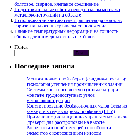
болтовое, сварное, клепаное соединение
Подготовительные работы перед началом монтажа
металлоконструкций на объекте
Использование кантователей для перевода балок из
горизонтального в вертикальное положение
Влияние температурных деформаций на точность
сборки длинномерных стальных балок
Поиск
Поиск
Последние записи
Монтаж полистовой сборки (сэндвич-профиль):
технология утепления промышленных зданий
Системы канатного доступа (промальп) при
монтаже труднодоступных узлов
металлоконструкций
Конструирование бесфасоночных узлов ферм из
замкнутых гнутосварных профилей (ГНУ)
Применение дистанционно управляемых замков
(траверс) для расстроповки на высоте
Расчет остаточной несущей способности
элементов с коррозионным износом