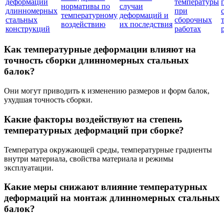
деформаций
температуры
нормативы по
случаи
длинномерных
при
температурному
деформаций и
стальных
сборочных
воздействию
их последствия
конструкций
работах
Как температурные деформации влияют на
точность сборки длинномерных стальных
балок?
Они могут приводить к изменению размеров и форм балок,
ухудшая точность сборки.
Какие факторы воздействуют на степень
температурных деформаций при сборке?
Температура окружающей среды, температурные градиенты
внутри материала, свойства материала и режимы
эксплуатации.
Какие меры снижают влияние температурных
деформаций на монтаж длинномерных стальных
балок?