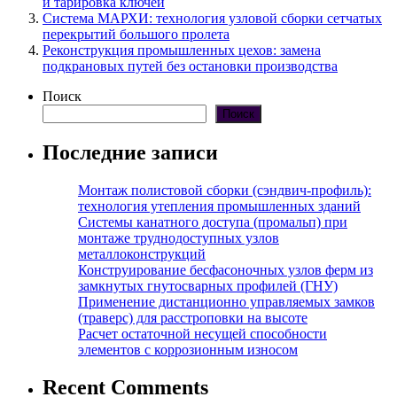
и тарировка ключей
Система МАРХИ: технология узловой сборки сетчатых
перекрытий большого пролета
Реконструкция промышленных цехов: замена
подкрановых путей без остановки производства
Поиск
Поиск
Последние записи
Монтаж полистовой сборки (сэндвич-профиль):
технология утепления промышленных зданий
Системы канатного доступа (промальп) при
монтаже труднодоступных узлов
металлоконструкций
Конструирование бесфасоночных узлов ферм из
замкнутых гнутосварных профилей (ГНУ)
Применение дистанционно управляемых замков
(траверс) для расстроповки на высоте
Расчет остаточной несущей способности
элементов с коррозионным износом
Recent Comments