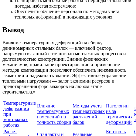
Планировать монтажные работы в периоды стабильной
погоды, избегая экстремалов;
Обеспечить обучение персонала по методам учета
тепловых деформаций в подходящих условиях.
Вывод
Влияние температурных деформаций на сборку
длинномерных стальных балок — ключевой фактор,
напрямую связанный с точностью монтажных процессов и
долговечностью конструкции. Знание физических
механизмов, правильное проектирование и применение
методов компенсации позволяют обеспечить неизменность
геометрии и надежность зданий. Эффективное управление
тепловыми нагрузками — залог экономии ресурсов и
предотвращения форс-мажоров на любом этапе
строительства.»
Температурные
Влияние
Методы учета
Патологии
деформации
температурных
температурных
из-за
при
изменений на
растяжений
термических
монтажных
точность сборки
балок
деформаций
работах
Расчет
Контроль
Стандарты и
Реальные