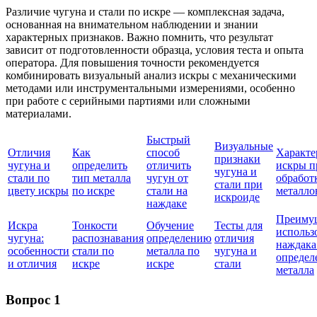
Различие чугуна и стали по искре — комплексная задача,
основанная на внимательном наблюдении и знании
характерных признаков. Важно помнить, что результат
зависит от подготовленности образца, условия теста и опыта
оператора. Для повышения точности рекомендуется
комбинировать визуальный анализ искры с механическими
методами или инструментальными измерениями, особенно
при работе с серийными партиями или сложными
материалами.
Быстрый
Визуальные
Отличия
Как
способ
Характе
признаки
чугуна и
определить
отличить
искры п
чугуна и
стали по
тип металла
чугун от
обработ
стали при
цвету искры
по искре
стали на
металло
искроиде
наждаке
Преиму
Искра
Тонкости
Обучение
Тесты для
использ
чугуна:
распознавания
определению
отличия
наждака
особенности
стали по
металла по
чугуна и
определ
и отличия
искре
искре
стали
металла
Вопрос 1