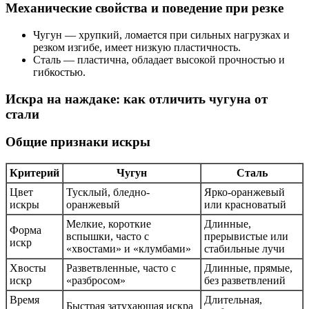
Механические свойства и поведение при резке
Чугун — хрупкий, ломается при сильных нагрузках и
резком изгибе, имеет низкую пластичность.
Сталь — пластична, обладает высокой прочностью и
гибкостью.
Искра на наждаке: как отличить чугуна от
стали
Общие признаки искры
Критерий
Чугун
Сталь
Цвет
Тусклый, бледно-
Ярко-оранжевый
искры
оранжевый
или красноватый
Мелкие, короткие
Длинные,
Форма
вспышки, часто с
прерывистые или
искр
«хвостами» и «клумбами»
стабильные лучи
Хвосты
Разветвленные, часто с
Длинные, прямые,
искр
«разбросом»
без разветвлений
Время
Длительная,
Быстрая затухающая искра