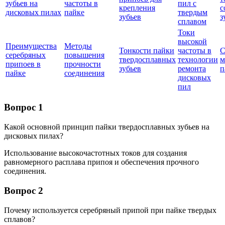
зубьев на
частоты в
пил с
крепления
с
дисковых пилах
пайке
твердым
зубьев
з
сплавом
Токи
высокой
Преимущества
Методы
Тонкости пайки
частоты в
С
серебряных
повышения
твердосплавных
технологии
м
припоев в
прочности
зубьев
ремонта
п
пайке
соединения
дисковых
пил
Вопрос 1
Какой основной принцип пайки твердосплавных зубьев на
дисковых пилах?
Использование высокочастотных токов для создания
равномерного расплава припоя и обеспечения прочного
соединения.
Вопрос 2
Почему используется серебряный припой при пайке твердых
сплавов?