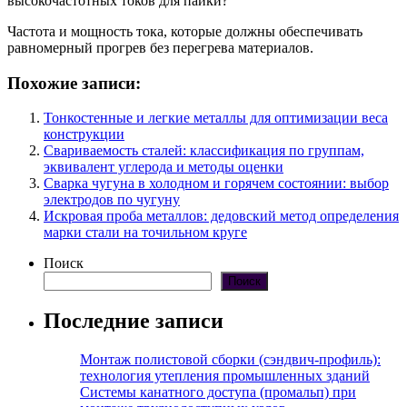
высокочастотных токов для пайки?
Частота и мощность тока, которые должны обеспечивать
равномерный прогрев без перегрева материалов.
Похожие записи:
Тонкостенные и легкие металлы для оптимизации веса
конструкции
Свариваемость сталей: классификация по группам,
эквивалент углерода и методы оценки
Сварка чугуна в холодном и горячем состоянии: выбор
электродов по чугуну
Искровая проба металлов: дедовский метод определения
марки стали на точильном круге
Поиск
Поиск
Последние записи
Монтаж полистовой сборки (сэндвич-профиль):
технология утепления промышленных зданий
Системы канатного доступа (промальп) при