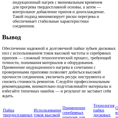
индукционный нагрев с минимальным временем
для прогрева твердосплавной основы, а затем —
контрольное добавление припоя и дооохлаждение.
Такой подход минимизирует риски перегрева и
обеспечивает стабильные характеристики
соединения.
Вывод
Обеспечение надежной и долговечной пайки зубьев дисковых
пил с использованием токов высокой частоты и серебряных
припоев — сложный технологический процесс, требующий
точности, понимания материалов и оборудования.
Применение индукционного нагрева в сочетании с
проверенными припоями позволяет добиться высокой
прочности соединения, увеличить ресурс инструмента и
снизить стоимость ремонтов. Следуйте профессиональным
рекомендациям, внимательно подготавливайте материалы и
избегайте типичных ошибок — и результат не заставит себя
ждать.
Технология
Применение
О
Пайка
Использование
пайки
серебряных
в
твердосплавных
токов высокой
дисковых
припоев для
т