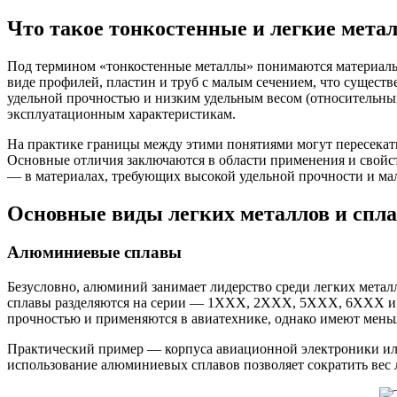
Что такое тонкостенные и легкие мета
Под термином «тонкостенные металлы» понимаются материалы
виде профилей, пластин и труб с малым сечением, что сущест
удельной прочностью и низким удельным весом (относительным
эксплуатационным характеристикам.
На практике границы между этими понятиями могут пересекат
Основные отличия заключаются в области применения и свойст
— в материалах, требующих высокой удельной прочности и ма
Основные виды легких металлов и спл
Алюминиевые сплавы
Безусловно, алюминий занимает лидерство среди легких мета
сплавы разделяются на серии — 1XXX, 2XXX, 5XXX, 6XXX и 
прочностью и применяются в авиатехнике, однако имеют мень
Практический пример — корпуса авиационной электроники или
использование алюминиевых сплавов позволяет сократить вес 