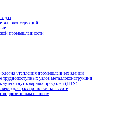
задач
еталлоконструкций
ние
еской промышленности
хнология утепления промышленных зданий
же труднодоступных узлов металлоконструкций
мкнутых гнутосварных профилей (ГНУ)
верс) для расстроповки на высоте
 с коррозионным износом