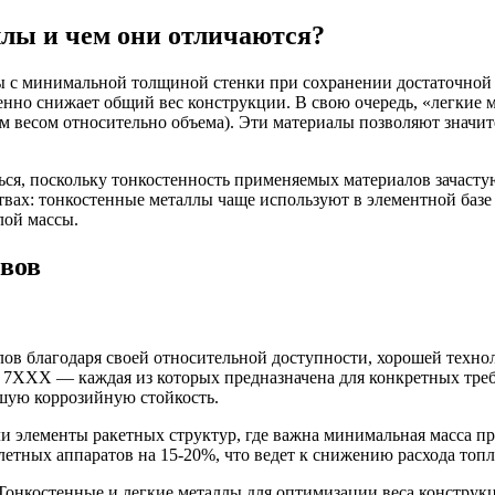
ллы и чем они отличаются?
 с минимальной толщиной стенки при сохранении достаточной п
венно снижает общий вес конструкции. В свою очередь, «легкие
 весом относительно объема). Эти материалы позволяют значит
ься, поскольку тонкостенность применяемых материалов зачасту
вах: тонкостенные металлы чаще используют в элементной базе 
лой массы.
авов
ллов благодаря своей относительной доступности, хорошей техн
7XXX — каждая из которых предназначена для конкретных тре
шую коррозийную стойкость.
 элементы ракетных структур, где важна минимальная масса пр
летных аппаратов на 15-20%, что ведет к снижению расхода топ