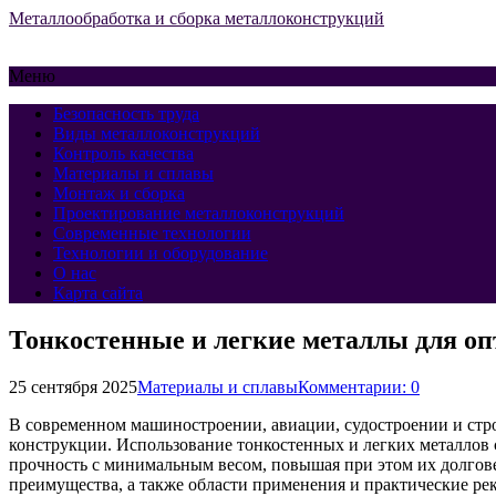
Металлообработка и сборка металлоконструкций
Меню
Безопасность труда
Виды металлоконструкций
Контроль качества
Материалы и сплавы
Монтаж и сборка
Проектирование металлоконструкций
Современные технологии
Технологии и оборудование
О нас
Карта сайта
Тонкостенные и легкие металлы для о
25 сентября 2025
Материалы и сплавы
Комментарии: 0
В современном машиностроении, авиации, судостроении и стр
конструкции. Использование тонкостенных и легких металлов 
прочность с минимальным весом, повышая при этом их долгове
преимущества, а также области применения и практические ре