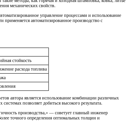
такие методы, как горячая и холодная штамповка, ковка, литье
ения механических свойств.
 автоматизированное управление процессами и использование
ти применяется автоматизированное производство с
ийная стойкость
ижение расхода топлива
ажа
товления
ветов автора является использование комбинации различных
 системах позволяет добиться высокого результата.
огичность производства,» — советует главный инженер
более точного определения оптимальных толщин и