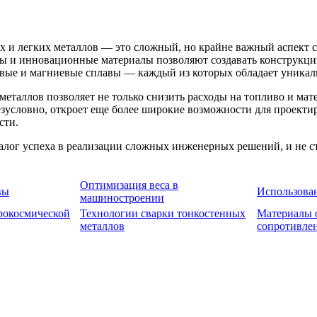
х и легких металлов — это сложный, но крайне важный аспект 
ды и инновационные материалы позволяют создавать конструкц
ые и магниевые сплавы — каждый из которых обладает уникаль
еталлов позволяет не только снизить расходы на топливо и мат
езусловно, откроет еще более широкие возможности для проекти
сти.
алог успеха в реализации сложных инженерных решений, и не с
Оптимизация веса в
вы
Использова
машиностроении
рокосмической
Технологии сварки тонкостенных
Материалы 
металлов
сопротивле