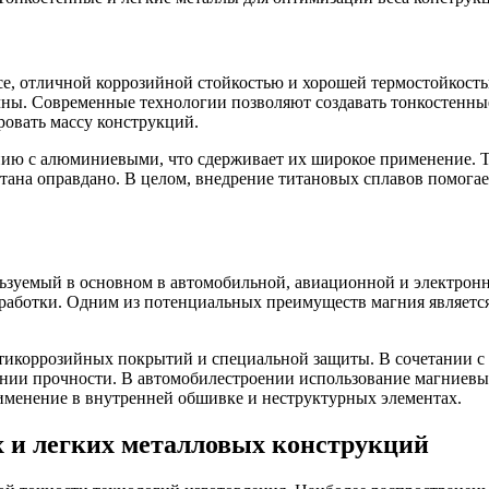
е, отличной коррозийной стойкостью и хорошей термостойкость
ы. Современные технологии позволяют создавать тонкостенные 
овать массу конструкций.
ию с алюминиевыми, что сдерживает их широкое применение. Те
ана оправдано. В целом, внедрение титановых сплавов помогает
ьзуемый в основном в автомобильной, авиационной и электро
работки. Одним из потенциальных преимуществ магния является
антикоррозийных покрытий и специальной защиты. В сочетании 
ении прочности. В автомобилестроении использование магниевых
именение в внутренней обшивке и неструктурных элементах.
х и легких металловых конструкций