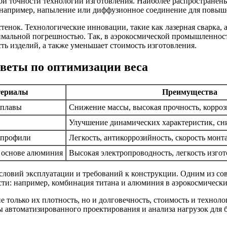
й точности технологий изготовления. Наиболее распространены 
 например, напыление или диффузионное соединение для повыш
тенок. Технологические инновации, такие как лазерная сварка,
нимальной погрешностью. Так, в аэрокосмической промышленнос
ть изделий, а также уменьшает стоимость изготовления.
веты по оптимизации веса
териалы
Преимущества
сплавы
Снижение массы, высокая прочность, корроз
Улучшение динамических характеристик, сн
 профили
Легкость, антикоррозийность, скорость монт
а основе алюминия
Высокая электропроводность, легкость изго
словий эксплуатации и требований к конструкции. Одним из со
сти: например, комбинация титана и алюминия в аэрокосмических
 только их плотность, но и долговечность, стоимость и технол
ы автоматизированного проектирования и анализа нагрузок для 