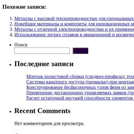
Похожие записи:
Металлы с высокой теплопроводностью для специальных 
Новейшие материалы и композиты для инновационных м
Металлы с отличной электропроводностью и их примене
Использование легких сплавов в авиационной и космич
Поиск
Поиск
Последние записи
Монтаж полистовой сборки (сэндвич-профиль): те
Системы канатного доступа (промальп) при монта
Конструирование бесфасоночных узлов ферм из за
Применение дистанционно управляемых замков (тра
Расчет остаточной несущей способности элементов
Recent Comments
Нет комментариев для просмотра.