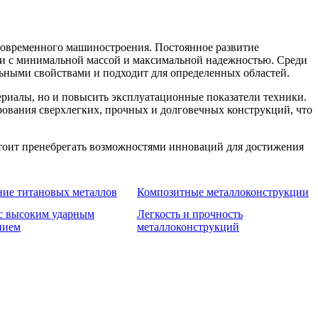
современного машиностроения. Постоянное развитие
ии с минимальной массой и максимальной надежностью. Среди
ными свойствами и подходит для определенных областей.
ериалы, но и повысить эксплуатационные показатели техники.
рования сверхлегких, прочных и долговечных конструкций, что
тоит пренебрегать возможностями инноваций для достижения
ние титановых металлов
Композитные металлоконструкции
с высоким ударным
Легкость и прочность
нием
металлоконструкций