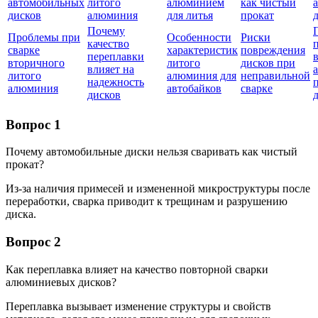
автомобильных
литого
алюминием
как чистый
дисков
алюминия
для литья
прокат
Почему
Проблемы при
Особенности
Риски
качество
сварке
характеристик
повреждения
переплавки
вторичного
литого
дисков при
влияет на
литого
алюминия для
неправильной
надежность
алюминия
автобайков
сварке
дисков
Вопрос 1
Почему автомобильные диски нельзя сваривать как чистый
прокат?
Из-за наличия примесей и измененной микроструктуры после
переработки, сварка приводит к трещинам и разрушению
диска.
Вопрос 2
Как переплавка влияет на качество повторной сварки
алюминиевых дисков?
Переплавка вызывает изменение структуры и свойств