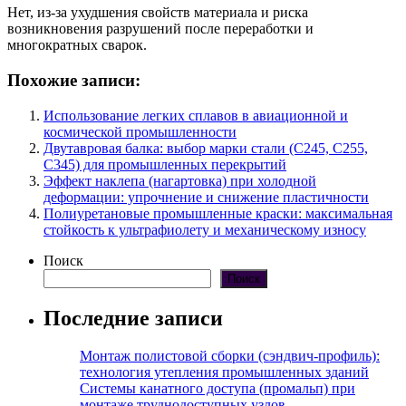
Нет, из-за ухудшения свойств материала и риска
возникновения разрушений после переработки и
многократных сварок.
Похожие записи:
Использование легких сплавов в авиационной и
космической промышленности
Двутавровая балка: выбор марки стали (С245, С255,
С345) для промышленных перекрытий
Эффект наклепа (нагартовка) при холодной
деформации: упрочнение и снижение пластичности
Полиуретановые промышленные краски: максимальная
стойкость к ультрафиолету и механическому износу
Поиск
Поиск
Последние записи
Монтаж полистовой сборки (сэндвич-профиль):
технология утепления промышленных зданий
Системы канатного доступа (промальп) при
монтаже труднодоступных узлов