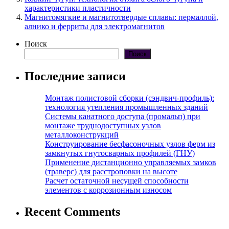
характеристики пластичности
Магнитомягкие и магнитотвердые сплавы: пермаллой,
алнико и ферриты для электромагнитов
Поиск
Поиск
Последние записи
Монтаж полистовой сборки (сэндвич-профиль):
технология утепления промышленных зданий
Системы канатного доступа (промальп) при
монтаже труднодоступных узлов
металлоконструкций
Конструирование бесфасоночных узлов ферм из
замкнутых гнутосварных профилей (ГНУ)
Применение дистанционно управляемых замков
(траверс) для расстроповки на высоте
Расчет остаточной несущей способности
элементов с коррозионным износом
Recent Comments