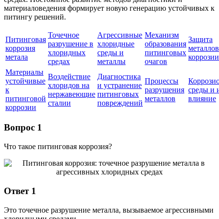
материаловедения формирует новую генерацию устойчивых к
питингу решений.
Точечное
Агрессивные
Механизм
Питинговая
Защита
разрушение в
хлоридные
образования
коррозия
металлов
хлоридных
среды и
питинговых
метала
коррозии
средах
металлы
очагов
Материалы
Воздействие
Диагностика
устойчивые
Процессы
Коррози
хлоридов на
и устранение
к
разрушения
среды и 
нержавеющие
питинговых
питинговой
металлов
влияние
сталии
повреждений
коррозии
Вопрос 1
Что такое питинговая коррозия?
Ответ 1
Это точечное разрушение металла, вызываемое агрессивными
хлоридными средами.