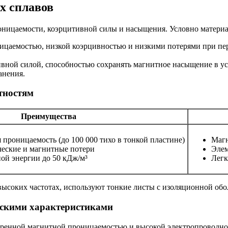
х сплавов
ницаемости, коэрцитивной силы и насыщения. Условно материал
ницаемостью, низкой коэрцивностью и низкими потерями при пе
ивной силой, способностью сохранять магнитное насыщение в у
анения.
тностям
Преимущества
 проницаемость (до 100 000 тихо в тонкой пластине)
Магн
еские и магнитные потери
Элем
ой энергии до 50 кДж/м³
Легк
высоких частотах, используют тонкие листы с изоляционной об
скими характеристиками
енной магнитной проницаемостью и высокой электропроводнос