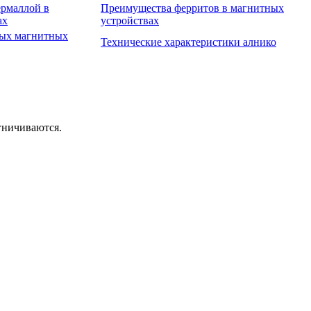
рмаллой в
Преимущества ферритов в магнитных
ах
устройствах
вых магнитных
Технические характеристики алнико
гничиваются.