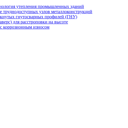
хнология утепления промышленных зданий
же труднодоступных узлов металлоконструкций
мкнутых гнутосварных профилей (ГНУ)
верс) для расстроповки на высоте
 с коррозионным износом