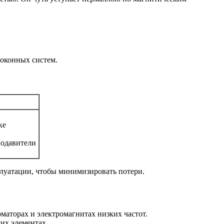
 оконных систем.
ке
подавители
луатации, чтобы минимизировать потери.
маторах и электромагнитах низких частот.
их элементах.