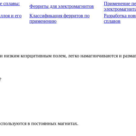
е сплавы:
Применение пе
Ферриты для электромагнитов
электромагнит
ллоя и его
Классификация ферритов по
Разработка но
применению
сплавов
и низким коэрцитивным полем, легко намагничиваются и разма
?
используются в постоянных магнитах.