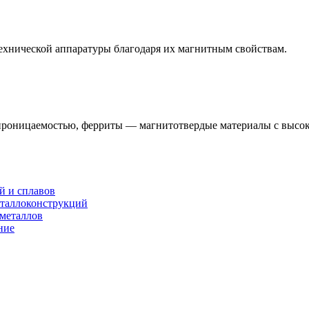
ехнической аппаратуры благодаря их магнитным свойствам.
проницаемостью, ферриты — магнитотвердые материалы с высок
й и сплавов
еталлоконструкций
 металлов
ние