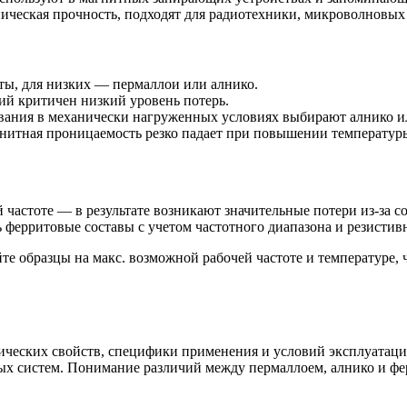
аническая прочность, подходят для радиотехники, микроволновых
ты, для низких — пермаллои или алнико.
ий критичен низкий уровень потерь.
вания в механически нагруженных условиях выбирают алнико ил
нитная проницаемость резко падает при повышении температур
частоте — в результате возникают значительные потери из-за с
ферритовые составы с учетом частотного диапазона и резистив
те образцы на макс. возможной рабочей частоте и температуре,
ических свойств, специфики применения и условий эксплуатац
ых систем. Понимание различий между пермаллоем, алнико и фе