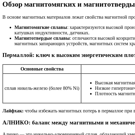
Обзор магнитомягких и магнитотверды
В основе магнитных материалов лежат свойства магнитной про
Магнитомягкие сплавы
: характеризуются высокой про
катушках индуктивности, датчиках.
Магнитотвердые сплавы
: отличаются высокой коэрцит
магнитных запирающих устройств, магнитных систем хр
Пермаллой: ключ к высоким энергетическим пло
Основные свойства
Высокая магнитная
сплав никель-железо (более 80% Ni)
Низкие гипертонич
Плотность магнитн
Лайфхак:
чтобы избежать магнитных потерь в пермаллое при 
АЛНИКО: баланс между магнитными и механиче
Алнико — это никельно-алюминиевый сплав, обладающий умер