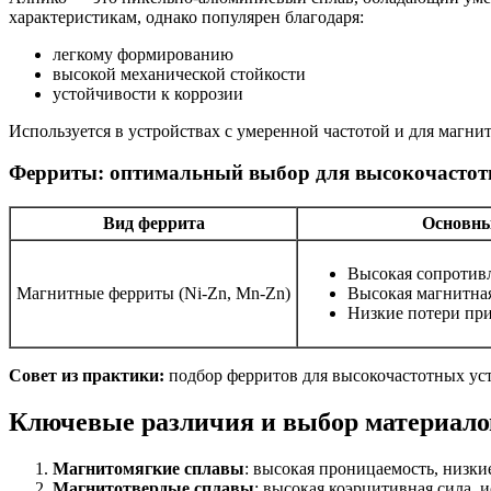
характеристикам, однако популярен благодаря:
легкому формированию
высокой механической стойкости
устойчивости к коррозии
Используется в устройствах с умеренной частотой и для магн
Ферриты: оптимальный выбор для высокочасто
Вид феррита
Основны
Высокая сопротив
Магнитные ферриты (Ni-Zn, Mn-Zn)
Высокая магнитна
Низкие потери при
Совет из практики:
подбор ферритов для высокочастотных уст
Ключевые различия и выбор материало
Магнитомягкие сплавы
: высокая проницаемость, низки
Магнитотвердые сплавы
: высокая коэрцитивная сила,