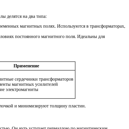
ы делятся на два типа:
ременных магнитных полях. Используются в трансформаторах,
словиях постоянного магнитного поля. Идеальны для
Применение
итные сердечники трансформаторов
енты магнитных усилителей
ие электромагниты
олочкой и минимизируют толщину пластин.
тью. Он чуть уступает пермаллою по магнитическим