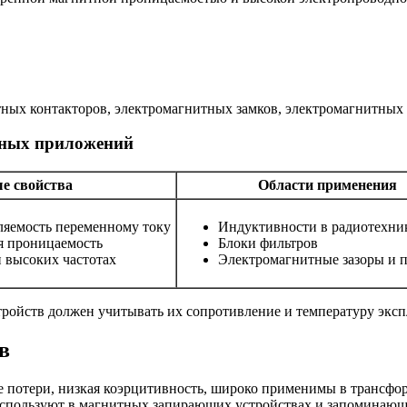
итных контакторов, электромагнитных замков, электромагнитных
тных приложений
е свойства
Области применения
ляемость переменному току
Индуктивности в радиотехни
я проницаемость
Блоки фильтров
 высоких частотах
Электромагнитные зазоры и 
ройств должен учитывать их сопротивление и температуру эксп
в
е потери, низкая коэрцитивность, широко применимы в трансфор
 используют в магнитных запирающих устройствах и запоминающ