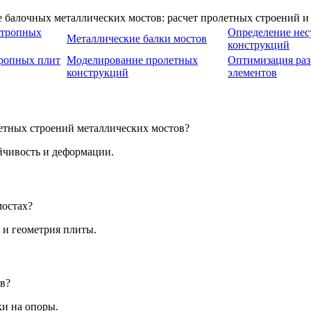
отропных
Определение нес
Металлические балки мостов
конструкций
тропных плит
Моделирование пролетных
Оптимизация раз
конструкций
элементов
етных строений металлических мостов?
йчивость и деформации.
мостах?
 и геометрия плиты.
ов?
ки на опоры.