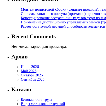
Монтаж полистовой сборки (сэндвич-профиль): те
Системы канатного доступа (промальп) при монта
Конструирование бесфасоночных узлов ферм из за
Применение дистанционно управляемых замков (тра
Расчет остаточной несущей способности элементов
Recent Comments
Нет комментариев для просмотра.
Архив
Июнь 2026
Май 2026
Октябрь 2025
Сентябрь 2025
Каталог
Безопасность труда
Виды металлоконструкций