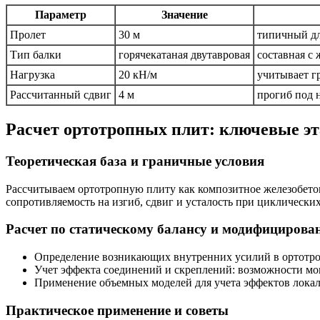
Параметр
Значение
Пролет
30 м
типичный дл
Тип балки
горячекатаная двутавровая
составная с
Нагрузка
20 кН/м
учитывает гр
Рассчитанный сдвиг
4 м
прогиб под н
Расчет ортотропных плит: ключевые эт
Теоретическая база и граничные условия
Рассчитываем ортотропную плиту как композитное железобето
сопротивляемость на изгиб, сдвиг и усталость при циклических
Расчет по статическому балансу и модифициров
Определение возникающих внутренних усилий в ортотро
Учет эффекта соединений и скреплений: возможности мо
Применение объемных моделей для учета эффектов локаль
Практическое применение и советы