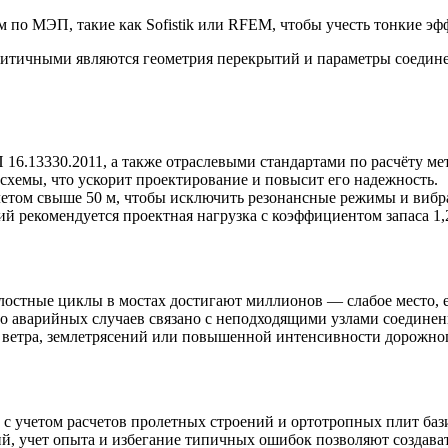
по МЭП, такие как Sofistik или RFEM, чтобы учесть тонкие э
ритичными являются геометрия перекрытий и параметры соедин
 16.13330.2011, а также отраслевыми стандартами по расчёту м
схемы, что ускорит проектирование и повысит его надежность.
етом свыше 50 м, чтобы исключить резонансные режимы и вибр
ий рекомендуется проектная нагрузка с коэффициентом запаса 1,
лостные циклы в мостах достигают миллионов — слабое место, ес
 аварийных случаев связано с неподходящими узлами соединени
 ветра, землетрясений или повышенной интенсивности дорожно
с учетом расчетов пролетных строений и ортотропных плит баз
, учет опыта и избегание типичных ошибок позволяют создават