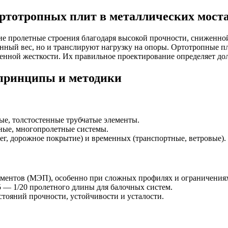
ртотропных плит в металлических мост
е пролетные строения благодаря высокой прочности, сниженной
венный вес, но и транслируют нагрузку на опоры. Ортотропны
енной жесткости. Их правильное проектирование определяет дол
 принципы и методики
ые, толстостенные трубчатые элементы.
ные, многопролетные системы.
ег, дорожное покрытие) и временных (транспортные, ветровые).
ементов (МЭП), особенно при сложных профилях и ограничениях
5 — 1/20 пролетного длины для балочных систем.
стояний прочности, устойчивости и усталости.