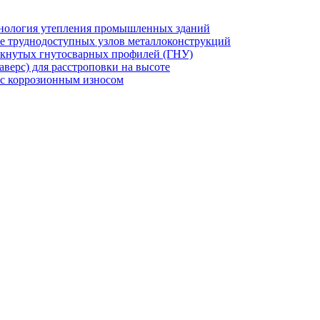
хнология утепления промышленных зданий
же труднодоступных узлов металлоконструкций
мкнутых гнутосварных профилей (ГНУ)
верс) для расстроповки на высоте
 с коррозионным износом