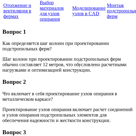
Выбор
Отопжение и
Монтаж
материалов
Моделирование
вентиляция в
подстропиль
для узлов
узлов в CAD
фермах
ферм
опирания
Вопрос 1
Как определяется шаг колонн при проектировании
подстропильных ферм?
Шаг колонн при проектировании подстропильных ферм
обычно составляет 12 метров, что обусловлено расчетными
нагрузками и оптимизацией конструкции.
Вопрос 2
Что включает в себя проектирование узлов опирания в
металлическом каркасе?
Проектирование узлов опирания включает расчет соединений
и узлов опирания подстропильных элементов для
обеспечения надежности и жесткости конструкции.
Вопрос 3