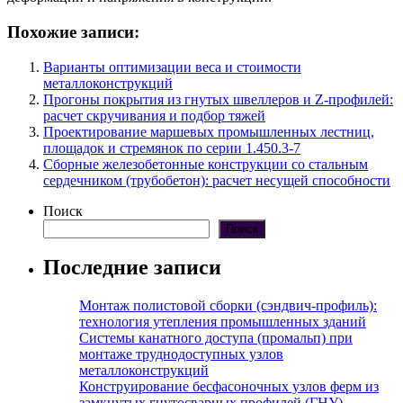
Похожие записи:
Варианты оптимизации веса и стоимости
металлоконструкций
Прогоны покрытия из гнутых швеллеров и Z-профилей:
расчет скручивания и подбор тяжей
Проектирование маршевых промышленных лестниц,
площадок и стремянок по серии 1.450.3-7
Сборные железобетонные конструкции со стальным
сердечником (трубобетон): расчет несущей способности
Поиск
Поиск
Последние записи
Монтаж полистовой сборки (сэндвич-профиль):
технология утепления промышленных зданий
Системы канатного доступа (промальп) при
монтаже труднодоступных узлов
металлоконструкций
Конструирование бесфасоночных узлов ферм из
замкнутых гнутосварных профилей (ГНУ)