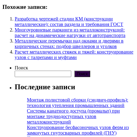
Похожие записи:
Разработка чертежей стадии КМ (конструкции
металлические): состав раздела и требования ГОСТ
Многоуровневые паркинги из металлоконструкций:
расчет на динамические нагрузки от автотранспорта
Металлические перемычки над окнами и дверями в
кирпичных стенах: подбор швеллеров и уголков
Расчет металлических стяжек и тяжей: конструирование
узлов с талрепами и муфтами
Поиск
Поиск
Последние записи
Монтаж полистовой сборки (сэндвич-профиль):
технология утепления промышленных зданий
Системы канатного доступа (промальп) при
монтаже труднодоступных узлов
металлоконструкций
Конструирование бесфасоночных узлов ферм из
замкнутых гнутосварных профилей (ГНУ)