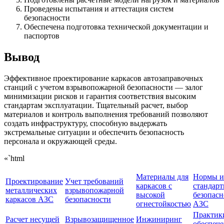
Проведены испытания и аттестация систем
безопасности
Обеспечена подготовка технической документации и
паспортов
Вывод
Эффективное проектирование каркасов автозаправочных
станций с учетом взрывопожарной безопасности — залог
минимизации рисков и гарантия соответствия высоким
стандартам эксплуатации. Тщательный расчет, выбор
материалов и контроль выполнения требований позволяют
создать инфраструктуру, способную выдержать
экстремальные ситуации и обеспечить безопасность
персонала и окружающей среды.
«`html
Материалы для
Нормы и
Проектирование
Учет требований
каркасов с
стандарт
металлических
взрывопожарной
высокой
безопасн
каркасов АЗС
безопасности
огнестойкостью
АЗС
Практик
Расчет несущей
Взрывозащищенное
Инжиниринг
обеспеч