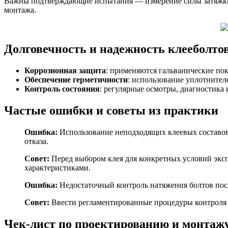
Важны подтверждающие испытания — измерение силы затяжки,
монтажа.
Долговечность и надежность клееболто
Коррозионная защита
: применяются гальванические по
Обеспечение герметичности
: использование уплотнител
Контроль состояния
: регулярные осмотры, диагностика
Частые ошибки и советы из практики
Ошибка:
Использование неподходящих клеевых составов 
отказа.
Совет:
Перед выбором клея для конкретных условий экс
характеристиками.
Ошибка:
Недостаточный контроль натяжения болтов посл
Совет:
Ввести регламентированные процедуры контроля 
Чек-лист по проектированию и монтаж