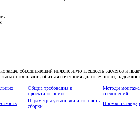
ий.
х.
с задач, объединяющий инженерную твердость расчетов и прак
 этапах позволяют добиться сочетания долговечности, надежнос
альных
Общие требования к
Методы монтажа
проектированию
соединений
Параметры установки и точность
есткость
Нормы и стандар
сборки