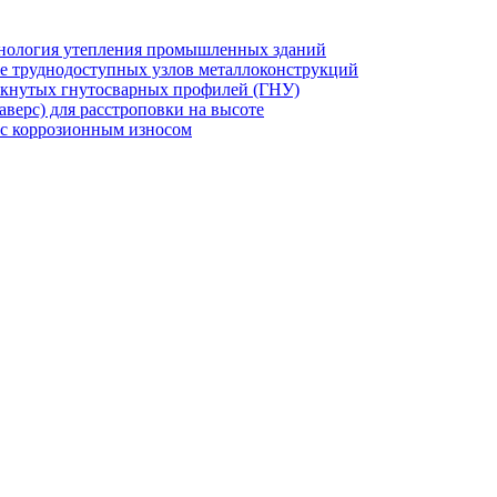
хнология утепления промышленных зданий
же труднодоступных узлов металлоконструкций
мкнутых гнутосварных профилей (ГНУ)
верс) для расстроповки на высоте
 с коррозионным износом