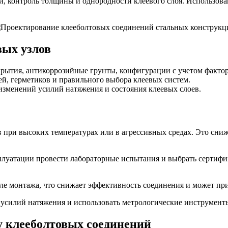
 контроль толщины и однородности клеевого слоя. Использова
вых узлов
крытия, антикоррозийные грунты, конфигурации с учетом фактор
ей, герметиков и правильного выбора клеевых систем.
 изменений усилий натяжения и состояния клеевых слоев.
при высоких температурах или в агрессивных средах. Это сниж
плуатации провести лабораторные испытания и выбрать серти
е монтажа, что снижает эффективность соединения и может пр
усилий натяжения и использовать метрологические инструменты
у клееболтовых соединений