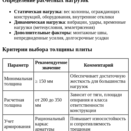
Определение расчетных нагрузок
Статическая нагрузка
: вес колонны, ограждающих
конструкций, оборудования, внутренние отклики
Динамическая нагрузка
: вибрации, удары, временные
нагрузки (метеоусловия, землетрясения)
Дополнительные факторы
: монтажные швы,
непредвиденные усилия, долгосрочные усадки
Критерии выбора толщины плиты
Рекомендуемое
Параметр
Комментарий
значение
Обеспечивает достаточную
Минимальная
≥ 150 мм
жесткость для большинства
толщина
нагрузок
Зависит от тяги, площади
Расчетная
от 200 до 350
опирания и класса
толщина
мм
ответственности
конструкции
Рациональный
Повышает износостойкость
Учет
каркас
и сопротивляемость
армирования
арматуры
трещинам