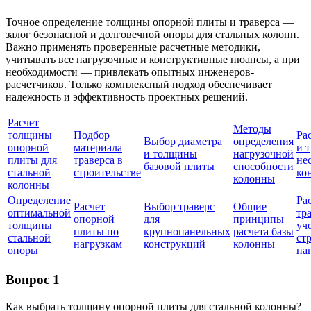
Точное определение толщины опорной плиты и траверса —
залог безопасной и долговечной опоры для стальных колонн.
Важно применять проверенные расчетные методики,
учитывать все нагрузочные и конструктивные нюансы, а при
необходимости — привлекать опытных инженеров-
расчетчиков. Только комплексный подход обеспечивает
надежность и эффективность проектных решений.
Расчет
Методы
толщины
Подбор
Ра
Выбор диаметра
определения
опорной
материала
и 
и толщины
нагрузочной
плиты для
траверса в
не
базовой плиты
способности
стальной
строительстве
ко
колонны
колонны
Определение
Ра
Расчет
Выбор траверс
Общие
оптимальной
тра
опорной
для
принципы
толщины
уч
плиты по
крупнопанельных
расчета базы
стальной
ст
нагрузкам
конструкций
колонны
опоры
на
Вопрос 1
Как выбрать толщину опорной плиты для стальной колонны?