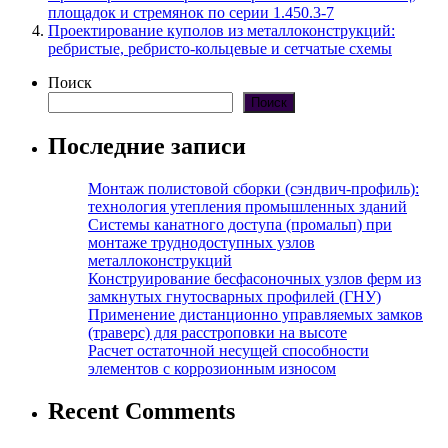
площадок и стремянок по серии 1.450.3-7
Проектирование куполов из металлоконструкций:
ребристые, ребристо-кольцевые и сетчатые схемы
Поиск
Поиск
Последние записи
Монтаж полистовой сборки (сэндвич-профиль):
технология утепления промышленных зданий
Системы канатного доступа (промальп) при
монтаже труднодоступных узлов
металлоконструкций
Конструирование бесфасоночных узлов ферм из
замкнутых гнутосварных профилей (ГНУ)
Применение дистанционно управляемых замков
(траверс) для расстроповки на высоте
Расчет остаточной несущей способности
элементов с коррозионным износом
Recent Comments