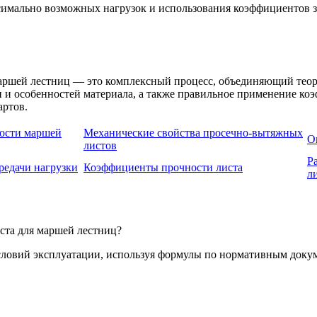
максимально возможных нагрузок и использования коэффициенто
маршей лестниц — это комплексный процесс, объединяющий тео
и и особенностей материала, а также правильное применение коэ
артов.
ности маршей
Механические свойства просечно-вытяжных
О
листов
Р
редачи нагрузки
Коэффициенты прочности листа
л
ста для маршей лестниц?
условий эксплуатации, используя формулы по нормативным доку