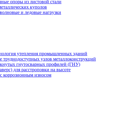
чные опоры из листовой стали
металлических куполов
 волновые и ледовые нагрузки
хнология утепления промышленных зданий
же труднодоступных узлов металлоконструкций
мкнутых гнутосварных профилей (ГНУ)
верс) для расстроповки на высоте
 с коррозионным износом