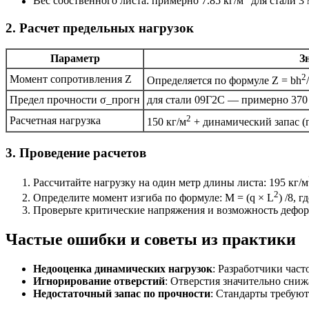
Вес собственного листа: примерно 7.85 кг/м
для стали 3
2. Расчет предельных нагрузок
Параметр
З
2
Момент сопротивления Z
Определяется по формуле Z = bh
Предел прочности σ_прогн
для стали 09Г2С — примерно 370 
2
Расчетная нагрузка
150 кг/м
+ динамический запас (
3. Проведение расчетов
Рассчитайте нагрузку на один метр длины листа: 195 кг/м
2
Определите момент изгиба по формуле: M = (q × L
) /8, 
Проверьте критические напряжения и возможность дефо
Частые ошибки и советы из практики
Недооценка динамических нагрузок
: Разработчики час
Игнорирование отверстий
: Отверстия значительно сниж
Недостаточный запас по прочности
: Стандарты требуют