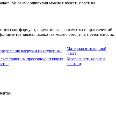
в запаса. Многими ошибками можно избежать простым
ретические формулы, нормативные регламенты и практический
ффициентов запаса. Только так можно обеспечить безопасность,
Материал и толщиной
пределение нагрузки на ступеньки
листа
асчет толщины просечно-вытяжных
Безопасность маршей
истов
лестниц
ментам.