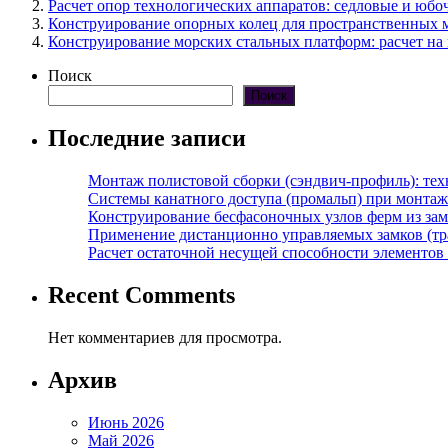
Расчет опор технологических аппаратов: седловые и юбо
Конструирование опорных колец для пространственных 
Конструирование морских стальных платформ: расчет на
Поиск
Поиск
Последние записи
Монтаж полистовой сборки (сэндвич-профиль): те
Системы канатного доступа (промальп) при монта
Конструирование бесфасоночных узлов ферм из за
Применение дистанционно управляемых замков (тра
Расчет остаточной несущей способности элементов
Recent Comments
Нет комментариев для просмотра.
Архив
Июнь 2026
Май 2026