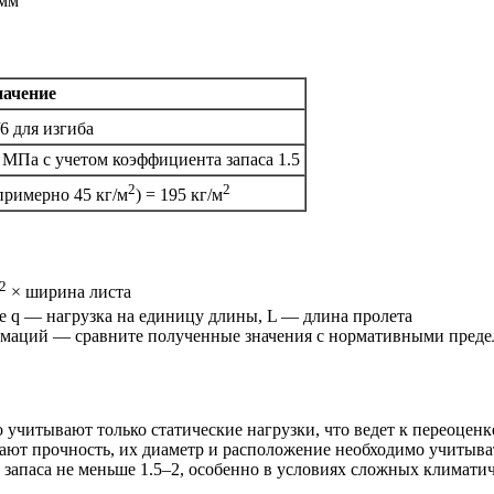
 мм
начение
/6 для изгиба
МПа с учетом коэффициента запаса 1.5
2
2
примерно 45 кг/м
) = 195 кг/м
2
× ширина листа
где q — нагрузка на единицу длины, L — длина пролета
рмаций — сравните полученные значения с нормативными пред
то учитывают только статические нагрузки, что ведет к переоц
ают прочность, их диаметр и расположение необходимо учитыват
 запаса не меньше 1.5–2, особенно в условиях сложных климати