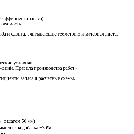
коэффициента запаса)
вляемость
иба и сдвига, учитывающие геометрию и материал листа.
ческие условия»
жений. Правила производства работ»
ициенты запаса и расчетные схемы.
, с шагом 50 мм)
намическая добавка +30%