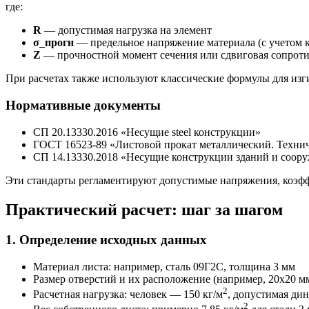
где:
R
— допустимая нагрузка на элемент
σ_прогн
— предельное напряжение материала (с учетом 
Z
— прочностной момент сечения или сдвиговая сопроти
При расчетах также используют классические формулы для изг
Нормативные документы
СП 20.13330.2016 «Несущие steel конструкции»
ГОСТ 16523-89 «Листовой прокат металлический. Техни
СП 14.13330.2018 «Несущие конструкции зданий и соору
Эти стандарты регламентируют допустимые напряжения, коэфф
Практический расчет: шаг за шагом
1. Определение исходных данных
Материал листа: например, сталь 09Г2С, толщина 3 мм
Размер отверстий и их расположение (например, 20х20 мм
2
Расчетная нагрузка: человек — 150 кг/м
, допустимая ди
2