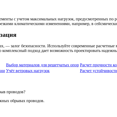
енты с учетом максимальных нагрузок, предусмотренных по рег
 резкими климатическими изменениями, например, в сейсмически
изация
х, — залог безопасности. Используйте современные расчетные 
о комплексный подход дает возможность проектировать надежн
Выбор материалов для решетчатых опор
Расчет прочности к
нии
Учёт ветровых нагрузок
Расчет устойчивост
брыв проводов?
ожных обрывах проводов.