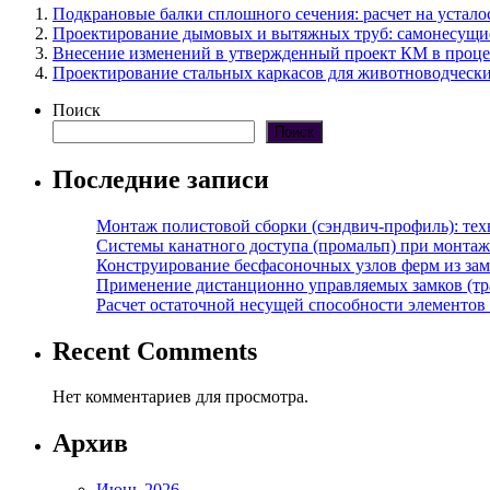
Подкрановые балки сплошного сечения: расчет на устало
Проектирование дымовых и вытяжных труб: самонесущие
Внесение изменений в утвержденный проект КМ в процес
Проектирование стальных каркасов для животноводчески
Поиск
Поиск
Последние записи
Монтаж полистовой сборки (сэндвич-профиль): те
Системы канатного доступа (промальп) при монта
Конструирование бесфасоночных узлов ферм из за
Применение дистанционно управляемых замков (тра
Расчет остаточной несущей способности элементов
Recent Comments
Нет комментариев для просмотра.
Архив
Июнь 2026