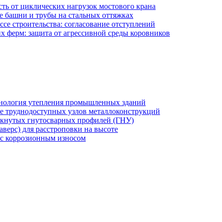
сть от циклических нагрузок мостового крана
 башни и трубы на стальных оттяжках
се строительства: согласование отступлений
х ферм: защита от агрессивной среды коровников
хнология утепления промышленных зданий
же труднодоступных узлов металлоконструкций
мкнутых гнутосварных профилей (ГНУ)
верс) для расстроповки на высоте
 с коррозионным износом