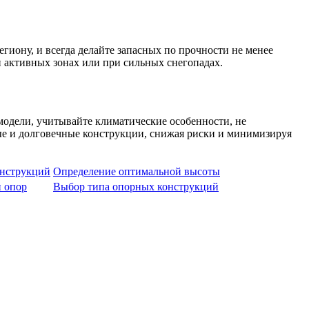
иону, и всегда делайте запасных по прочности не менее
 активных зонах или при сильных снегопадах.
модели, учитывайте климатические особенности, не
ые и долговечные конструкции, снижая риски и минимизируя
онструкций
Определение оптимальной высоты
и опор
Выбор типа опорных конструкций