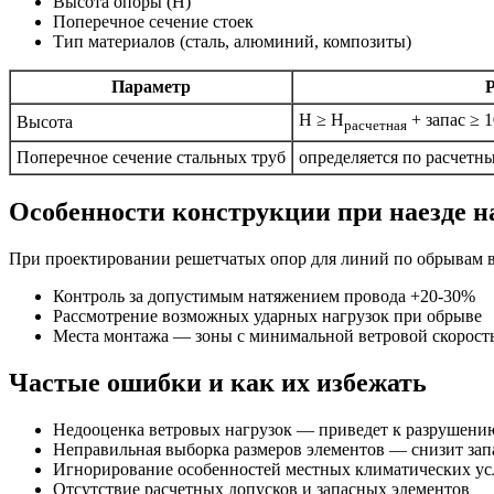
Высота опоры (H)
Поперечное сечение стоек
Тип материалов (сталь, алюминий, композиты)
Параметр
Р
H ≥ H
+ запас ≥ 
Высота
расчетная
Поперечное сечение стальных труб
определяется по расчетн
Особенности конструкции при наезде н
При проектировании решетчатых опор для линий по обрывам в
Контроль за допустимым натяжением провода +20-30%
Рассмотрение возможных ударных нагрузок при обрыве
Места монтажа — зоны с минимальной ветровой скорост
Частые ошибки и как их избежать
Недооценка ветровых нагрузок — приведет к разрушени
Неправильная выборка размеров элементов — снизит зап
Игнорирование особенностей местных климатических у
Отсутствие расчетных допусков и запасных элементов