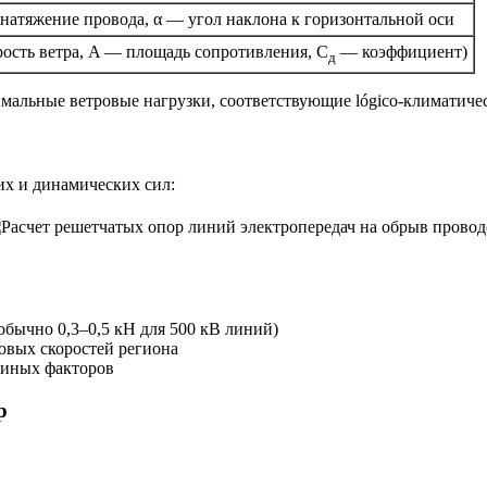
 натяжение провода, α — угол наклона к горизонтальной оси
рость ветра, A — площадь сопротивления, C
— коэффициент)
д
мальные ветровые нагрузки, соответствующие lógico-климатичес
их и динамических сил:
обычно 0,3–0,5 кН для 500 кВ линий)
ровых скоростей региона
 иных факторов
р