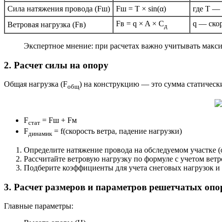
Сила натяжения провода (Fш)
Fш = T × sin(α)
где T —
Fв = q × A × C
q — ско
Ветровая нагрузка (Fв)
д
Экспертное мнение: при расчетах важно учитывать макси
2. Расчет силы на опору
Общая нагрузка (F
) на конструкцию — это сумма статическ
общ
F
= Fш + Fм
стат
F
= f(скорость ветра, падение нагрузки)
динамик
Определите натяжение провода на обследуемом участке (
Рассчитайте ветровую нагрузку по формуле с учетом вет
Подберите коэффициенты для учета снеговых нагрузок и
3. Расчет размеров и параметров решетчатых опо
Главные параметры: