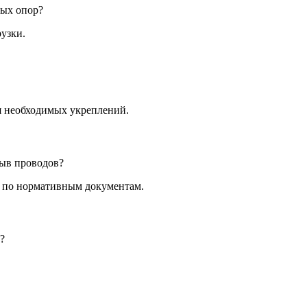
тых опор?
узки.
я необходимых укреплений.
рыв проводов?
т по нормативным документам.
?