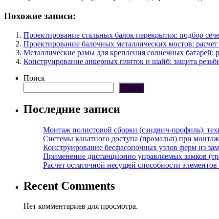
Похожие записи:
Проектирование стальных балок перекрытия: подбор сеч
Проектирование балочных металлических мостов: расчет
Металлические рамы для крепления солнечных батарей: р
Конструирование анкерных плиток и шайб: защита резьб
Поиск
Поиск
Последние записи
Монтаж полистовой сборки (сэндвич-профиль): те
Системы канатного доступа (промальп) при монта
Конструирование бесфасоночных узлов ферм из за
Применение дистанционно управляемых замков (тра
Расчет остаточной несущей способности элементов
Recent Comments
Нет комментариев для просмотра.