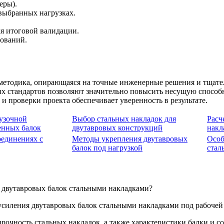
еры).
выбранных нагрузках.
я итоговой валидации.
бований.
методика, опирающаяся на точные инженерные решения и тщате
их стандартов позволяют значительно повысить несущую способн
 проверки проекта обеспечивает уверенность в результате.
узочной
Выбор стальных накладок для
Расч
енных балок
двутавровых конструкций
накл
оединениях с
Методы укрепления двутавровых
Особ
балок под нагрузкой
стал
 двутавровых балок стальными накладками?
рочность стальных накладок, а также характеристики балки и с