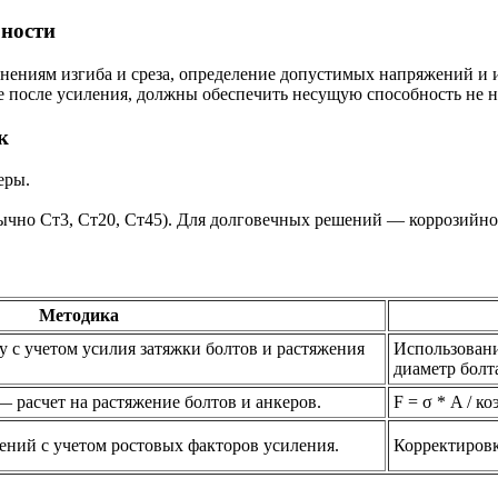
бности
авнениям изгиба и среза, определение допустимых напряжений 
 после усиления, должны обеспечить несущую способность не н
к
еры.
бычно Ст3, Ст20, Ст45). Для долговечных решений — коррозийн
Методика
у с учетом усилия затяжки болтов и растяжения
Использовани
диаметр болт
 расчет на растяжение болтов и анкеров.
F = σ * A / к
ений с учетом ростовых факторов усиления.
Корректировк