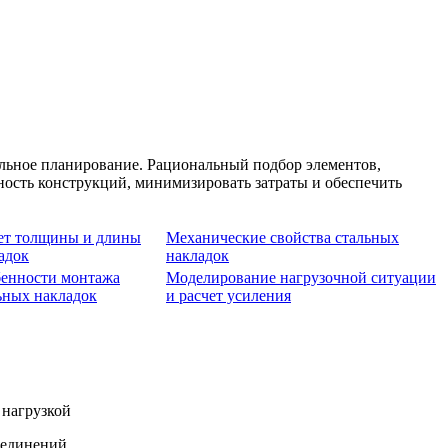
льное планирование. Рациональный подбор элементов,
ость конструкций, минимизировать затраты и обеспечить
ет толщины и длины
Механические свойства стальных
адок
накладок
енности монтажа
Моделирование нагрузочной ситуации
ьных накладок
и расчет усиления
оединений.