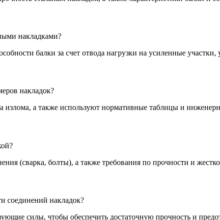
ьными накладками?
особности балки за счет отвода нагрузки на усиленные участки,
меров накладок?
читывая увеличение момента излома, а также используют нормативные таблиц
кой?
ения (сварка, болты), а также требования по прочности и жестк
ти соединений накладок?
вующие силы, чтобы обеспечить достаточную прочность и предо