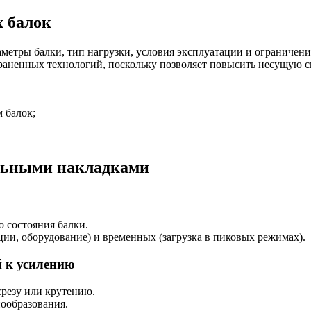
х балок
аметры балки, тип нагрузки, условия эксплуатации и ограничени
аненных технологий, поскольку позволяет повысить несущую сп
 балок;
альными накладками
о состояния балки.
ции, оборудование) и временных (загрузка в пиковых режимах).
й к усилению
срезу или крутению.
ообразования.