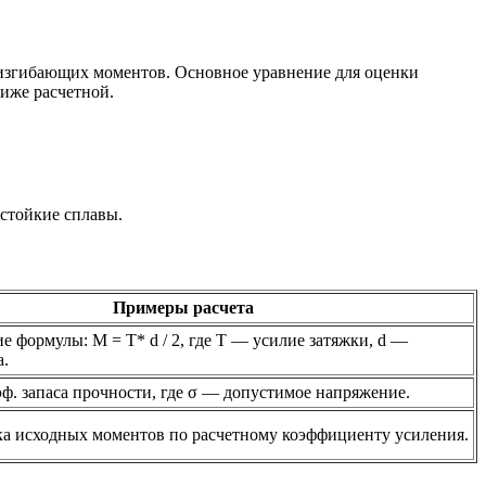
и изгибающих моментов. Основное уравнение для оценки
иже расчетной.
остойкие сплавы.
Примеры расчета
е формулы: M = T* d / 2, где T — усилие затяжки, d —
а.
оэф. запаса прочности, где σ — допустимое напряжение.
а исходных моментов по расчетному коэффициенту усиления.