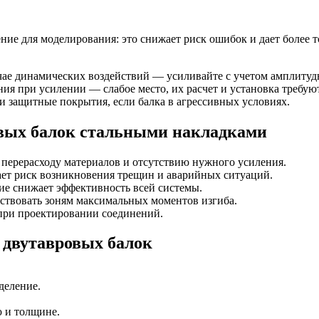
ие для моделирования: это снижает риск ошибок и дает более 
лучае динамических воздействий — усиливайте с учетом амплиту
ия при усилении — слабое место, их расчет и установка требую
и защитные покрытия, если балка в агрессивных условиях.
вых балок стальными накладками
перерасходу материалов и отсутствию нужного усиления.
ет риск возникновения трещин и аварийных ситуаций.
е снижает эффективность всей системы.
ствовать зоням максимальных моментов изгиба.
при проектировании соединений.
 двутавровых балок
деление.
 и толщине.