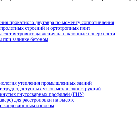
ения прокатного двутавра по моменту сопротивления
 пролетных строений и ортотропных плит
асчет ветрового давления на наклонные поверхности
ы при заливке бетоном
хнология утепления промышленных зданий
же труднодоступных узлов металлоконструкций
мкнутых гнутосварных профилей (ГНУ)
верс) для расстроповки на высоте
 с коррозионным износом