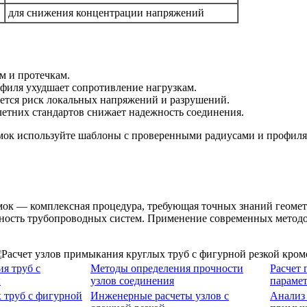
для снижения концентрации напряжений
ам и протечкам.
филя ухудшает сопротивление нагрузкам.
ается риск локальных напряжений и разрушений.
летних стандартов снижает надежность соединения.
ок используйте шаблоны с проверенными радиусами и профилями
омок — комплексная процедура, требующая точных знаний геоме
пасность трубопроводных систем. Применение современных мето
я труб с
Методы определения прочности
Расчет 
ы
узлов соединения
параме
 труб с фигурной
Инженерные расчеты узлов с
Анализ