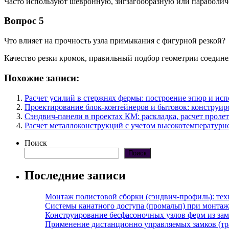
Часто используют шевронную, зигзагообразную или параболи
Вопрос 5
Что влияет на прочность узла примыкания с фигурной резкой?
Качество резки кромок, правильный подбор геометрии соедин
Похожие записи:
Расчет усилий в стержнях фермы: построение эпюр и и
Проектирование блок-контейнеров и бытовок: конструир
Сэндвич-панели в проектах КМ: раскладка, расчет проле
Расчет металлоконструкций с учетом высокотемпературно
Поиск
Поиск
Последние записи
Монтаж полистовой сборки (сэндвич-профиль): те
Системы канатного доступа (промальп) при монта
Конструирование бесфасоночных узлов ферм из за
Применение дистанционно управляемых замков (тра