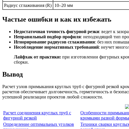
Радиус сглаживания (R)
10–20 мм
Частые ошибки и как их избежать
Недостаточная точность фигурной резки
: ведет к зазор
Неправильный подбор профиля
: неподходящий тип про
Игнорирование радиусов сглаживания
: без них повыш
Несоблюдение нормативных требований
: неучет много
Лайфхак от практики:
при изготовлении фигурных кром
сборки.
Вывод
Расчет узлов примыкания круглых труб с фигурной резкой кр
расчетов обеспечивает долговечность, герметичность и безо
успешной реализации проектов любой сложности.
Расчет соединения круглых труб с
Особенности примыкани
фигурной резкой
кромками разной форм
Определение оптимальных уголков
Техники сварки круглых