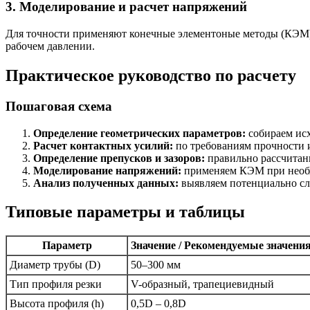
3. Моделирование и расчет напряжений
Для точности применяют конечные элементоные методы (КЭМ):
рабочем давлении.
Практическое руководство по расчету
Пошаговая схема
Определение геометрических параметров:
собираем исх
Расчет контактных усилий:
по требованиям прочности 
Определение препусков и зазоров:
правильно рассчитанн
Моделирование напряжений:
применяем КЭМ при необхо
Анализ полученных данных:
выявляем потенциально сл
Типовые параметры и таблицы
Параметр
Значение / Рекомендуемые значени
Диаметр трубы (D)
50–300 мм
Тип профиля резки
V-образный, трапециевидный
Высота профиля (h)
0,5D – 0,8D