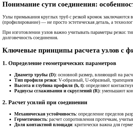
Понимание сути соединения: особенност
Узлы примыкания круглых труб с резкой кромок заключаются 
(профилирование) — не просто эстетическая деталь, а техноло
При изготовлении узлов важно учитывать параметры резки: ти
долговечность соединения.
Ключевые принципы расчета узлов с ф
1. Определение геометрических параметров
Диаметр трубы (D)
: основной размер, влияющий на расч
Тип профиля резки
: V-образный, U-образный, трапецие
Высота и глубина профиля (h, t)
: определяют контактну
Радиусы сглаживания и скруглений (R)
: уменьшают ко
2. Расчет усилий при соединении
Механическая устойчивость
: определение пределов ра
Герметичность
: расчет сопротивления протечкам, учит
Доля контактной площади
: критически важна для герм