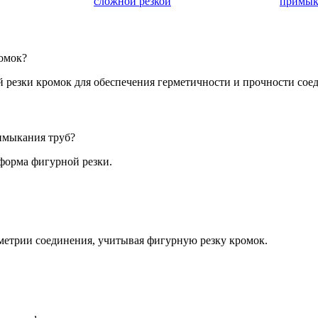
сложной резкой
примык
ромок?
 резки кромок для обеспечения герметичности и прочности сое
имыкания труб?
 форма фигурной резки.
ометрии соединения, учитывая фигурную резку кромок.