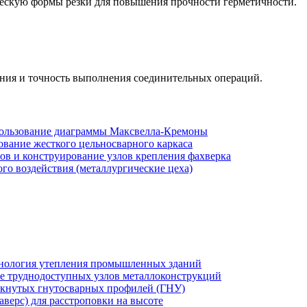
ческую формы резки для повышения прочности герметичности.
ения и точность выполнения соединительных операций.
спользование диаграммы Максвелла-Кремоны
ование жесткого цельносварного каркаса
тов и конструирование узлов крепления фахверка
го воздействия (металлургические цеха)
хнология утепления промышленных зданий
же труднодоступных узлов металлоконструкций
мкнутых гнутосварных профилей (ГНУ)
верс) для расстроповки на высоте