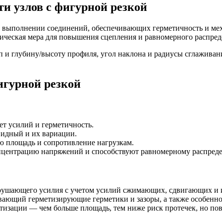
и узлов с фигурной резкой
в выполнении соединений, обеспечивающих герметичность и ме
гическая мера для повышения сцепления и равномерного распред
п и глубину/высоту профиля, угол наклона и радиусы сглаживан
игурной резкой
ет усилий и герметичность.
видный и их вариации.
ю площадь и сопротивление нагрузкам.
нцентрацию напряжений и способствуют равномерному распред
зрушающего усилия с учетом усилий сжимающих, сдвигающих и 
ывающий герметизирующие герметики и зазоры, а также особенно
етизации — чем больше площадь, тем ниже риск протечек, но п