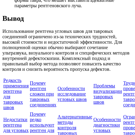
формы тавра, что мешает выставить адекватные
параметры рентгеновского луча.
Вывод
Использование рентгена угловых швов для тавровых
соединений ограничено из-за технических трудностей,
высокой стоимости и недостаточной эффективности. Для
полноценной оценки обычно выбирают сочетание
ультразвука, визуального контроля и специфических методов
внутренней дефектоскопии. Комплексный подход и
правильный выбор метода позволяют повысить качество
контроля и снизить вероятность пропуска дефектов.
Редкость
Почему
Труд
применения
Проблемы
рентген
Особенности
пров
рентгена
визуализации
сложен при
исследование
рентг
для
тавровых
тавровых
угловых швов
тавр
тавровых
швов
соединениях
соед
швов
Почему
Альтернативные
Огра
Недостатки
редко
Особенности
методы
рентг
рентгена
используют
диагностики
контроля
пров
для угловых
рентген для
угловых
тавровых
тавр