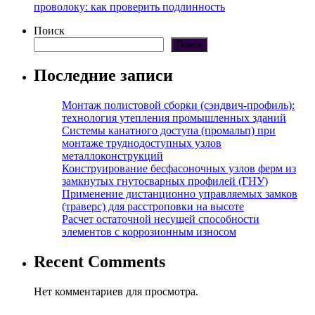
проволоку: как проверить подлинность
Поиск
Поиск
Последние записи
Монтаж полистовой сборки (сэндвич-профиль):
технология утепления промышленных зданий
Системы канатного доступа (промальп) при
монтаже труднодоступных узлов
металлоконструкций
Конструирование бесфасоночных узлов ферм из
замкнутых гнутосварных профилей (ГНУ)
Применение дистанционно управляемых замков
(траверс) для расстроповки на высоте
Расчет остаточной несущей способности
элементов с коррозионным износом
Recent Comments
Нет комментариев для просмотра.