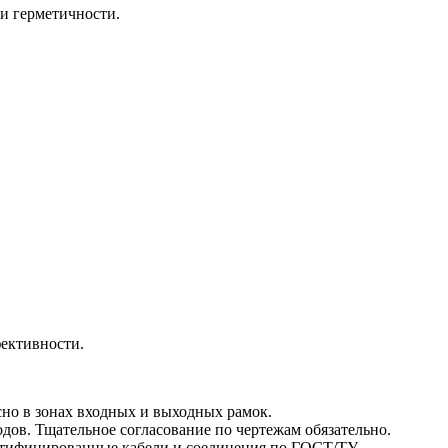
и герметичности.
фективности.
сно в зонах входных и выходных рамок.
дов. Тщательное согласование по чертежам обязательно.
ртифицированные кабели и соединения по ГОСТ/ТУ.