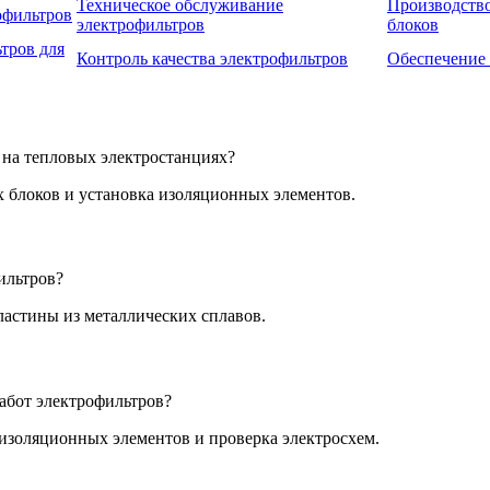
Техническое обслуживание
Производств
офильтров
электрофильтров
блоков
тров для
Контроль качества электрофильтров
Обеспечение 
 на тепловых электростанциях?
х блоков и установка изоляционных элементов.
ильтров?
ластины из металлических сплавов.
бот электрофильтров?
 изоляционных элементов и проверка электросхем.