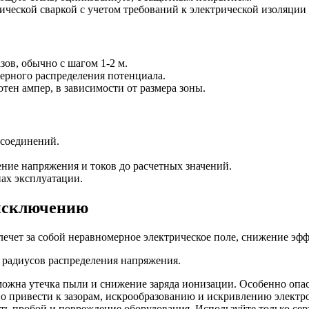
ческой сваркой с учетом требований к электрической изоляции 
ов, обычно с шагом 1-2 м.
ерного распределения потенциала.
тен ампер, в зависимости от размера зоны.
 соединений.
ние напряжения и токов до расчетных значений.
ах эксплуатации.
 исключению
ечет за собой неравномерное электрическое поле, снижение эф
 радиусов распределения напряжения.
можна утечка пыли и снижение заряда ионизации. Особенно опа
 привести к зазорам, искрообразованию и искривлению электро
ь пробой и повреждение оборудования. Используйте только се