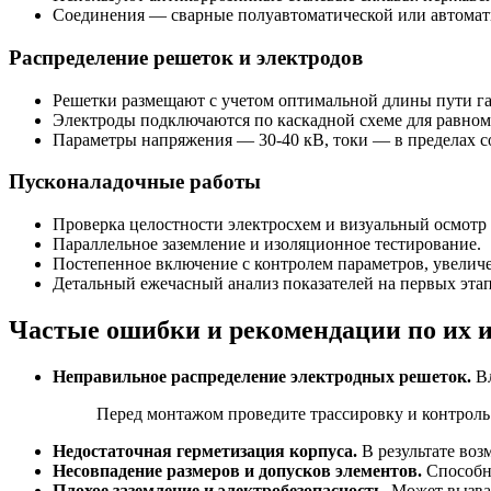
Соединения — сварные полуавтоматической или автомати
Распределение решеток и электродов
Решетки размещают с учетом оптимальной длины пути газ
Электроды подключаются по каскадной схеме для равном
Параметры напряжения — 30-40 кВ, токи — в пределах со
Пусконаладочные работы
Проверка целостности электросхем и визуальный осмотр
Параллельное заземление и изоляционное тестирование.
Постепенное включение с контролем параметров, увеличе
Детальный ежечасный анализ показателей на первых этап
Частые ошибки и рекомендации по их
Неправильное распределение электродных решеток.
Вл
Перед монтажом проведите трассировку и контроль
Недостаточная герметизация корпуса.
В результате воз
Несовпадение размеров и допусков элементов.
Способно
Плохое заземление и электробезопасность.
Может вызват