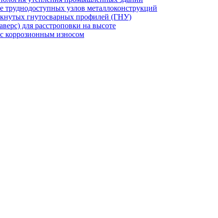
же труднодоступных узлов металлоконструкций
мкнутых гнутосварных профилей (ГНУ)
верс) для расстроповки на высоте
 с коррозионным износом