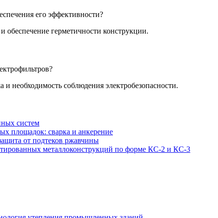
еспечения его эффективности?
 и обеспечение герметичности конструкции.
лектрофильтров?
а и необходимость соблюдения электробезопасности.
нных систем
ых площадок: сварка и анкерение
защита от подтеков ржавчины
нтированных металлоконструкций по форме КС-2 и КС-3
хнология утепления промышленных зданий