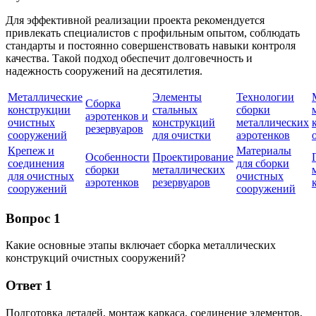
Для эффективной реализации проекта рекомендуется
привлекать специалистов с профильным опытом, соблюдать
стандарты и постоянно совершенствовать навыки контроля
качества. Такой подход обеспечит долговечность и
надежность сооружений на десятилетия.
Металлические
Элементы
Технологии
Сборка
конструкции
стальных
сборки
аэротенков и
очистных
конструкций
металлических
резервуаров
сооружений
для очистки
аэротенков
Крепеж и
Материалы
Особенности
Проектирование
соединения
для сборки
сборки
металлических
для очистных
очистных
аэротенков
резервуаров
сооружений
сооружений
Вопрос 1
Какие основные этапы включает сборка металлических
конструкций очистных сооружений?
Ответ 1
Подготовка деталей, монтаж каркаса, соединение элементов,