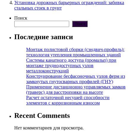
Установка дорожных барьерных ограждений: забивка
стальных стоек в грунт
Поиск
Поиск
Последние записи
Монтаж полистовой сборки (сэндвич-профиль):
технология утепления промышленных зданий
Системы канатного доступа (промальп) при
монтаже труднодоступных узлов
металлоконструкций
Конструирование бесфасоночных узлов ферм из
замкнутых гнутосварных профилей (ГНУ)
Применение дистанционно управляемых замков
(траверс) для расстроповки на высоте
Расчет остаточной несущей способности
элементов с коррозионным износом
Recent Comments
Нет комментариев для просмотра.