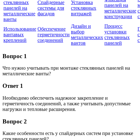
стеклянных
Спайдерные
Установка
панелей на
панелей на
системы для
стеклянных
металлические
металлические
фасадов
витражей
конструкции
с
ванты
Дизайн и
Процесс
Использование
Обеспечение
выбор
установки
вантавых
герметичности
металлических
стеклянных
креплений
соединений
с
вантов
панелей
Вопрос 1
Что нужно учитывать при монтаже стеклянных панелей на
металлические ванты?
Ответ 1
Необходимо обеспечить надежное закрепление и
герметичность соединений, а также учитывать допустимые
нагрузки и тепловые расширения.
Вопрос 2
Какие особенности есть у спайдерных систем при установке
стеклянных панелей?