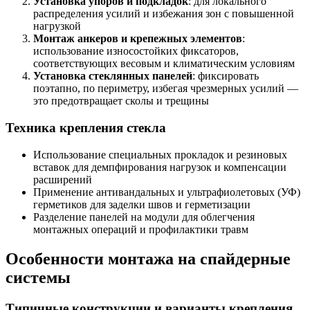
Установка упоров и подкладок
: для локального
распределения усилий и избежания зон с повышенной
нагрузкой
Монтаж анкеров и крепежных элементов
:
использование износостойких фиксаторов,
соответствующих весовым и климатическим условиям
Установка стеклянных панелей
: фиксировать
поэтапно, по периметру, избегая чрезмерных усилий —
это предотвращает сколы и трещины
Техника крепления стекла
Использование специальных прокладок и резиновых
вставок для демпфирования нагрузок и компенсации
расширений
Применение антивандальных и ультрафиолетовых (УФ)
герметиков для заделки швов и герметизации
Разделение панелей на модули для облегчения
монтажных операций и профилактики травм
Особенности монтажа на спайдерные
системы
Типичные конструкции и варианты крепления