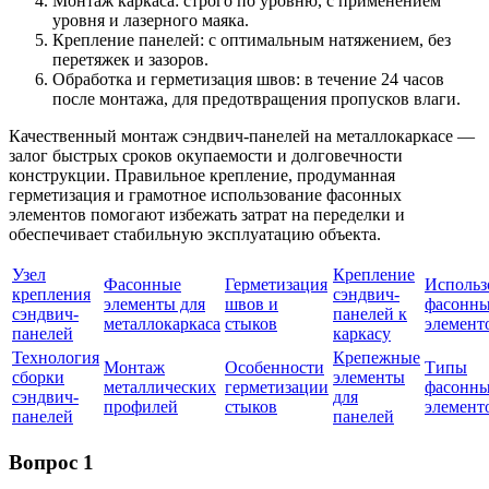
Монтаж каркаса: строго по уровню, с применением
уровня и лазерного маяка.
Крепление панелей: с оптимальным натяжением, без
перетяжек и зазоров.
Обработка и герметизация швов: в течение 24 часов
после монтажа, для предотвращения пропусков влаги.
Качественный монтаж сэндвич-панелей на металлокаркасе —
залог быстрых сроков окупаемости и долговечности
конструкции. Правильное крепление, продуманная
герметизация и грамотное использование фасонных
элементов помогают избежать затрат на переделки и
обеспечивает стабильную эксплуатацию объекта.
Узел
Крепление
Фасонные
Герметизация
Использ
крепления
сэндвич-
элементы для
швов и
фасонн
сэндвич-
панелей к
металлокаркаса
стыков
элемент
панелей
каркасу
Технология
Крепежные
Монтаж
Особенности
Типы
сборки
элементы
металлических
герметизации
фасонн
сэндвич-
для
профилей
стыков
элемент
панелей
панелей
Вопрос 1