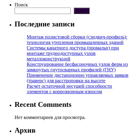
Поиск
Поиск
Последние записи
Монтаж полистовой сборки (сэндвич-профиль):
технология утепления промышленных зданий
Системы канатного доступа (промальп) при
монтаже труднодоступных узлов
металлоконструкций
Конструирование бесфасоночных узлов ферм из
замкнутых гнутосварных профилей (ГНУ)
Применение дистанционно управляемых замков
(траверс) для расстроповки на высоте
Расчет остаточной несущей способности
элементов с коррозионным износом
Recent Comments
Нет комментариев для просмотра.
Архив