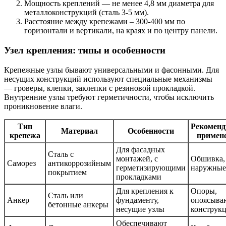
Мощность креплений — не менее 4,8 мм диаметра для
металлоконструкций (сталь 3-5 мм).
Расстояние между крепежами – 300-400 мм по
горизонтали и вертикали, на краях и по центру панели.
Узел крепления: типы и особенности
Крепежные узлы бывают универсальными и фасонными. Для
несущих конструкций используют специальные механизмы
— гроверы, клепки, заклепки с резиновой прокладкой.
Внутренние узлы требуют герметичности, чтобы исключить
проникновение влаги.
Тип
Рекоменд
Материал
Особенности
крепежа
примен
Для фасадных
Сталь с
монтажей, с
Обшивка,
Саморез
антикоррозийным
герметизирующими
наружные
покрытием
прокладками
Для крепления к
Опоры,
Сталь или
Анкер
фундаменту,
опоясыва
бетонные анкеры
несущие узлы
конструк
Обеспечивают