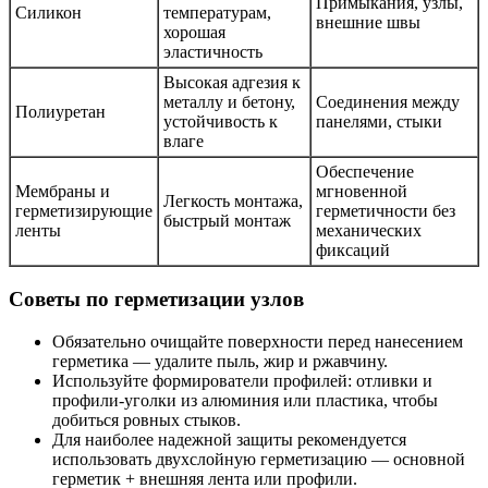
Примыкания, узлы,
Силикон
температурам,
внешние швы
хорошая
эластичность
Высокая адгезия к
металлу и бетону,
Соединения между
Полиуретан
устойчивость к
панелями, стыки
влаге
Обеспечение
Мембраны и
мгновенной
Легкость монтажа,
герметизирующие
герметичности без
быстрый монтаж
ленты
механических
фиксаций
Советы по герметизации узлов
Обязательно очищайте поверхности перед нанесением
герметика — удалите пыль, жир и ржавчину.
Используйте формирователи профилей: отливки и
профили-уголки из алюминия или пластика, чтобы
добиться ровных стыков.
Для наиболее надежной защиты рекомендуется
использовать двухслойную герметизацию — основной
герметик + внешняя лента или профили.