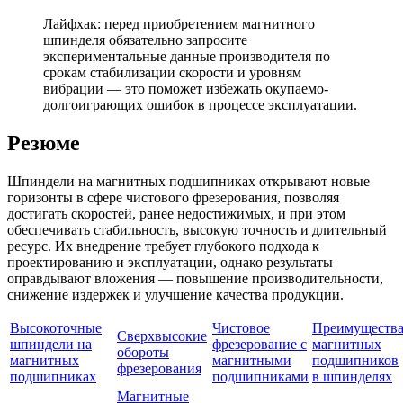
Лайфхак: перед приобретением магнитного
шпинделя обязательно запросите
экспериментальные данные производителя по
срокам стабилизации скорости и уровням
вибрации — это поможет избежать окупаемо-
долгоиграющих ошибок в процессе эксплуатации.
Резюме
Шпиндели на магнитных подшипниках открывают новые
горизонты в сфере чистового фрезерования, позволяя
достигать скоростей, ранее недостижимых, и при этом
обеспечивать стабильность, высокую точность и длительный
ресурс. Их внедрение требует глубокого подхода к
проектированию и эксплуатации, однако результаты
оправдывают вложения — повышение производительности,
снижение издержек и улучшение качества продукции.
Высокоточные
Чистовое
Преимуществ
Сверхвысокие
шпиндели на
фрезерование с
магнитных
обороты
магнитных
магнитными
подшипников
фрезерования
подшипниках
подшипниками
в шпинделях
Магнитные