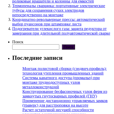
роликовые вращатели и колонны для емкостей
Термопеналы сварщика: портативные электрические
тубусы для сохранения сухих электродов
непосредственно на монтаже
Координатно-револьверные прессы: автоматический
выбор пуансонов при штамповке листа
Подогреватели углекислого газа: защита редуктора от
замерзания при длительной полуавтоматической сварке
Поиск
Поиск
Последние записи
Монтаж полистовой сборки (сэндвич-профиль):
технология утепления промышленных зданий
Системы канатного доступа (промальп) при
монтаже труднодоступных узлов
металлоконструкций
Конструирование бесфасоночных узлов ферм из
замкнутых гнутосварных профилей (ГНУ)
Применение дистанционно управляемых замков
(траверс) для расстроповки на высоте
Расчет остаточной несущей способности