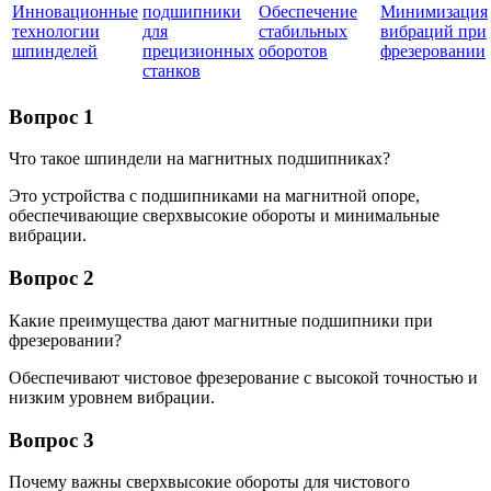
Инновационные
подшипники
Обеспечение
Минимизация
технологии
для
стабильных
вибраций при
шпинделей
прецизионных
оборотов
фрезеровании
станков
Вопрос 1
Что такое шпиндели на магнитных подшипниках?
Это устройства с подшипниками на магнитной опоре,
обеспечивающие сверхвысокие обороты и минимальные
вибрации.
Вопрос 2
Какие преимущества дают магнитные подшипники при
фрезеровании?
Обеспечивают чистовое фрезерование с высокой точностью и
низким уровнем вибрации.
Вопрос 3
Почему важны сверхвысокие обороты для чистового