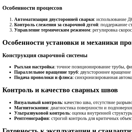
Особенности процессов
Автоматизация двусторонней сварки
: использование Д
Контроль слежения за сварочной дугой
: поддержание с
Управление термическим режимом
: регулировка скоро
Особенности установки и механики про
Конструкция сварочной системы
Рыхлая настройка
: точное позиционирование трубы, ф
Параллельное вращение труб
: двухстороннее вращение
Подача проволоки и флюса
: синхронизированная автом
Контроль и качество сварных швов
Визуальный контроль
: качество шва, отсутствие разрыв
Магнитоскопия
: диагностика поверхности и подповерх
Ультразвуковой контроль
: оценка внутренней структур
Рентгенография
: строгий контроль для критичных объек
Готовность к эксплуатации и стандарт