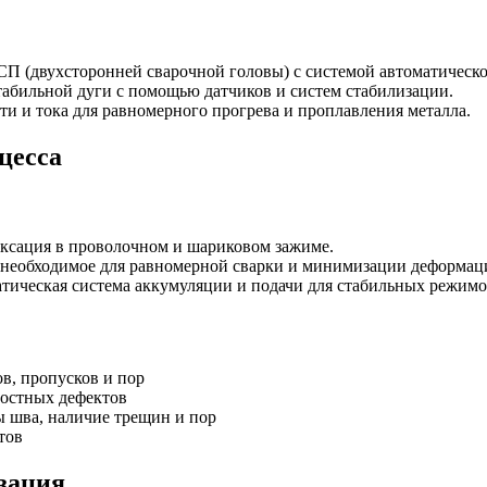
СП (двухсторонней сварочной головы) с системой автоматическ
табильной дуги с помощью датчиков и систем стабилизации.
сти и тока для равномерного прогрева и проплавления металла.
цесса
иксация в проволочном и шариковом зажиме.
 необходимое для равномерной сварки и минимизации деформац
атическая система аккумуляции и подачи для стабильных режимо
ов, пропусков и пор
ностных дефектов
ы шва, наличие трещин и пор
тов
изация