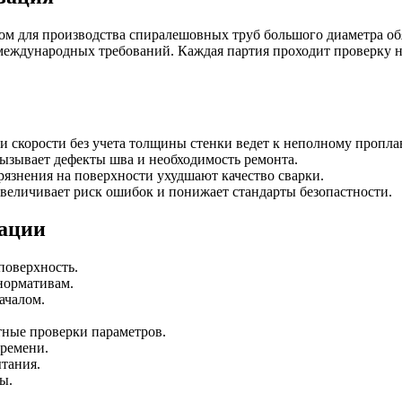
ом для производства спиралешовных труб большого диаметра об
международных требований. Каждая партия проходит проверку н
а и скорости без учета толщины стенки ведет к неполному проп
вызывает дефекты шва и необходимость ремонта.
агрязнения на поверхности ухудшают качество сварки.
увеличивает риск ошибок и понижает стандарты безопастности.
зации
поверхность.
нормативам.
ачалом.
тные проверки параметров.
времени.
тания.
ы.