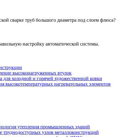
кой сварке труб большого диаметра под слоем флюса?
правильную настройку автоматической системы.
онструкции
вление высоконагруженных втулок
а для холодной и горячей художественной ковки
ния высокотемпературных нагревательных элементов
хнология утепления промышленных зданий
же труднодоступных узлов металлоконструкций