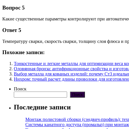
Вопрос 5
Какие существенные параметры контролируют при автоматичес
Ответ 5
Температуру сварки, скорость сварки, толщину слоя флюса и 
Похожие записи:
Тонкостенные и легкие металлы для оптимизации веса к
Оловянная бронза: антифрикционные свойства и изгото
Выбор металла для кованых изделий: почему Ст3 идеальн
Нихром: точный расчет длины проволоки для изготовле
Поиск
Поиск
Последние записи
Монтаж полистовой сборки (сэндвич-профиль): те
Системы канатного доступа (промальп) при монта