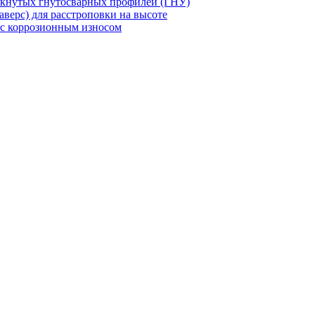
мкнутых гнутосварных профилей (ГНУ)
верс) для расстроповки на высоте
 с коррозионным износом