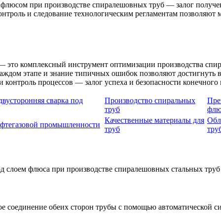
д флюсом при производстве спиралешовных труб — залог получ
контроль и следование технологическим регламентам позволяют
 — это комплексный инструмент оптимизации производства спи
каждом этапе и знание типичных ошибок позволяют достигнуть 
и контроль процессов — залог успеха и безопасности конечного 
двусторонняя сварка под
Производство спиральных
Пре
труб
флю
Качественные материалы для
Обл
ефтегазовой промышленности
труб
тру
под слоем флюса при производстве спиралешовных стальных труб
ое соединение обеих сторон трубы с помощью автоматической с