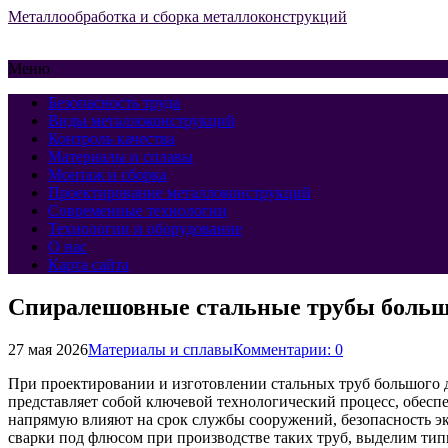
Металлообработка и сборка металлоконструкций
Меню
Безопасность труда
Виды металлоконструкций
Контроль качества
Материалы и сплавы
Монтаж и сборка
Проектирование металлоконструкций
Современные технологии
Технологии и оборудование
О нас
Карта сайта
Спиралешовные стальные трубы большо
27 мая 2026
Материалы и сплавы
Комментарии: 0
При проектировании и изготовлении стальных труб большого д
представляет собой ключевой технологический процесс, обес
напрямую влияют на срок службы сооружений, безопасность эк
сварки под флюсом при производстве таких труб, выделим ти