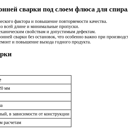
онней сварки под слоем флюса для спир
еского фактора и повышение повторяемости качества.
по всей длине и минимальные пропуски.
еханическим свойствам и допустимым дефектам.
оронней сварки без остановок, что особенно важно при производ
ремонт и повышение выхода годного продукта.
арки
е
20 мм
ма
ый, в зависимости от конструкции
м расчетам