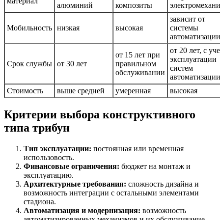
материал
алюминий
композиты
электромехан
зависит от
Мобильность
низкая
высокая
системы
автоматизаци
от 20 лет, с уч
от 15 лет при
эксплуатации
Срок службы
от 30 лет
правильном
систем
обслуживании
автоматизаци
Стоимость
выше средней
умеренная
высокая
Критерии выбора конструктивного
типа трибун
Тип эксплуатации:
постоянная или временная
использовость.
Финансовые ограничения:
бюджет на монтаж и
эксплуатацию.
Архитектурные требования:
сложность дизайна и
возможность интеграции с остальными элементами
стадиона.
Автоматизация и модернизация:
возможность
автоматизированных механизмов и их обслуживание.