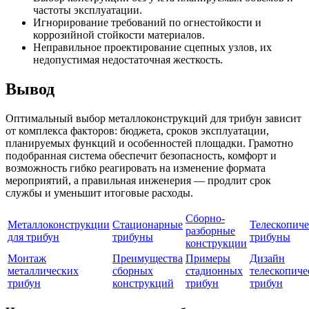
частоты эксплуатации.
Игнорирование требований по огнестойкости и
коррозийной стойкости материалов.
Неправильное проектирование сцепных узлов, их
недопустимая недостаточная жесткость.
Вывод
Оптимальный выбор металлоконструкций для трибун зависит
от комплекса факторов: бюджета, сроков эксплуатации,
планируемых функций и особенностей площадки. Грамотно
подобранная система обеспечит безопасность, комфорт и
возможность гибко реагировать на изменение формата
мероприятий, а правильная инженерия — продлит срок
службы и уменьшит итоговые расходы.
Сборно-
Металлоконструкции
Стационарные
Телескопиче
разборные
для трибун
трибуны
трибуны
конструкции
Монтаж
Преимущества
Примеры
Дизайн
металлических
сборных
стадионных
телескопиче
трибун
конструкций
трибун
трибун