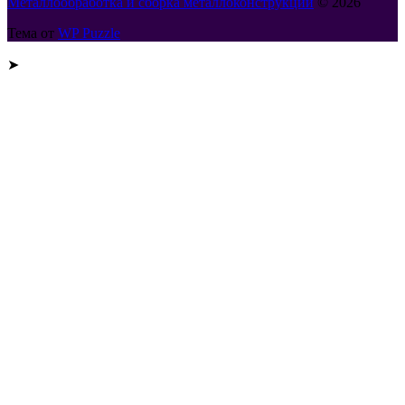
Металлообработка и сборка металлоконструкций
© 2026
Тема от
WP Puzzle
➤