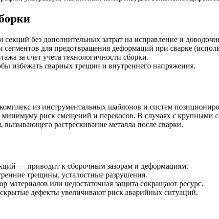
борки
и секций без дополнительных затрат на исправление и доводочн
 сегментов для предотвращения деформаций при сварке (исполь
жа за счет учета технологичности сборки.
бы избежать сварных трещин и внутреннего напряжения.
 комплекс из инструментальных шаблонов и систем позициониро
 минимуму риск смещений и перекосов. В случаях с крупными 
, вызывающего растрескивание металла после сварки.
екций — приводит к сборочным зазорам и деформациям.
тренние трещины, усталостные разрушения.
р материалов или недостаточная защита сокращают ресурс.
крытые дефекты увеличивают риск аварийных ситуаций.