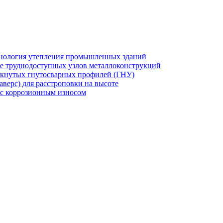
хнология утепления промышленных зданий
же труднодоступных узлов металлоконструкций
мкнутых гнутосварных профилей (ГНУ)
верс) для расстроповки на высоте
 с коррозионным износом