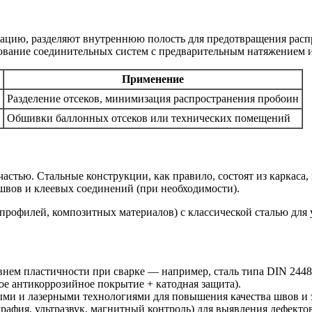
зацию, разделяют внутреннюю полость для предотвращения расп
зование соединительных систем с предварительным натяжением
Применение
Разделение отсеков, минимизация распространения пробоин
Обшивки баллонных отсеков или технических помещений
астью. Стальные конструкции, как правило, состоят из каркаса
 швов и клеевых соединений (при необходимости).
рофилей, композитных материалов) с классической сталью для 
внем пластичности при сварке — например, сталь типа DIN 244
е антикоррозийное покрытие + катодная защита).
ыми и лазерными технологиями для повышения качества швов и 
афия, ультразвук, магнитный контроль) для выявления дефекто