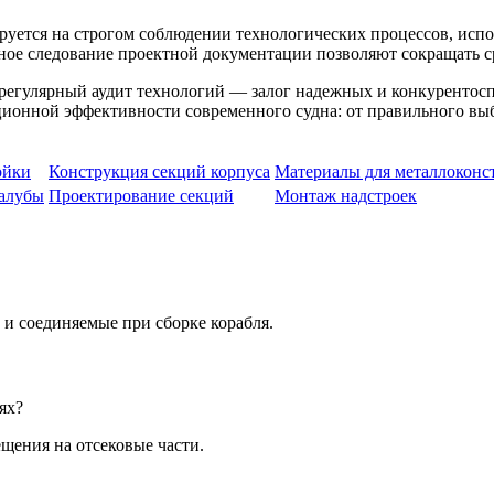
ируется на строгом соблюдении технологических процессов, исп
ное следование проектной документации позволяют сокращать с
регулярный аудит технологий — залог надежных и конкурентос
ионной эффективности современного судна: от правильного выб
ойки
Конструкция секций корпуса
Материалы для металлоконс
алубы
Проектирование секций
Монтаж надстроек
 и соединяемые при сборке корабля.
ях?
щения на отсековые части.