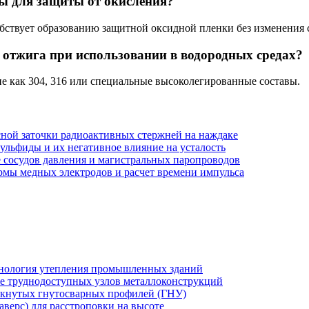
ы для защиты от окисления?
обствует образованию защитной оксидной пленки без изменения 
 отжига при использовании в водородных средах?
е как 304, 316 или специальные высоколегированные составы.
ной заточки радиоактивных стержней на наждаке
сульфиды и их негативное влияние на усталость
 сосудов давления и магистральных паропроводов
рмы медных электродов и расчет времени импульса
хнология утепления промышленных зданий
же труднодоступных узлов металлоконструкций
мкнутых гнутосварных профилей (ГНУ)
верс) для расстроповки на высоте