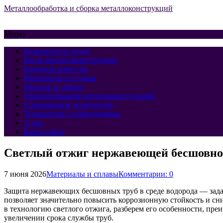
Металлообработка и сборка металлоконструкций
Меню
Безопасность труда
Виды металлоконструкций
Контроль качества
Материалы и сплавы
Монтаж и сборка
Проектирование металлоконструкций
Современные технологии
Технологии и оборудование
О нас
Карта сайта
Светлый отжиг нержавеющей бесшовной 
7 июня 2026
Материалы и сплавы
Комментарии: 0
Защита нержавеющих бесшовных труб в среде водорода — зада
позволяет значительно повысить коррозионную стойкость и сни
в технологию светлого отжига, разберем его особенности, п
увеличении срока службы труб.