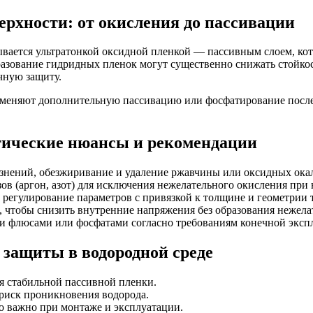
рхности: от окисления до пассивации
вается ультратонкой оксидной пленкой — пассивным слоем, ко
разование гидридных пленок могут существенно снижать стойко
чную защиту.
именяют дополнительную пассивацию или фосфатирование посл
ктические нюансы и рекомендации
язнений, обезжиривание и удаление ржавчины или оксидных ока
в (аргон, азот) для исключения нежелательного окисления при 
регулирование параметров с привязкой к толщине и геометрии 
 чтобы снизить внутренние напряжения без образования нежела
 флюсами или фосфатами согласно требованиям конечной эксп
 защиты в водородной среде
я стабильной пассивной пленки.
риск проникновения водорода.
о важно при монтаже и эксплуатации.