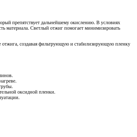
торый препятствует дальнейшему окислению. В условиях
сть материала. Светлый отжиг помогает минимизировать
е отжига, создавая фильтрующую и стабилизирующую пленку
линов.
нагреве.
трубы.
тельной оксидной пленки.
луатации.