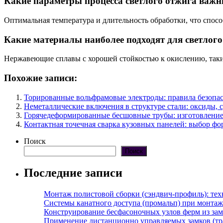
Какие параметры процесса светлого отжига важн
Оптимальная температура и длительность обработки, что спос
Какие материалы наиболее подходят для светлого
Нержавеющие сплавы с хорошей стойкостью к окислению, таки
Похожие записи:
Торированные вольфрамовые электроды: правила безопас
Неметаллические включения в структуре стали: оксиды, 
Горячедеформированные бесшовные трубы: изготовление
Контактная точечная сварка кузовных панелей: выбор фо
Поиск
Поиск
Последние записи
Монтаж полистовой сборки (сэндвич-профиль): те
Системы канатного доступа (промальп) при монта
Конструирование бесфасоночных узлов ферм из за
Применение дистанционно управляемых замков (тра