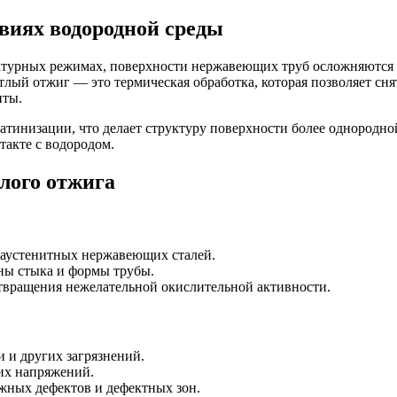
овиях водородной среды
ратурных режимах, поверхности нержавеющих труб осложняются
ый отжиг — это термическая обработка, которая позволяет сня
иты.
атинизации, что делает структуру поверхности более однородн
такте с водородом.
лого отжига
аустенитных нержавеющих сталей.
ны стыка и формы трубы.
отвращения нежелательной окислительной активности.
 и других загрязнений.
их напряжений.
ожных дефектов и дефектных зон.