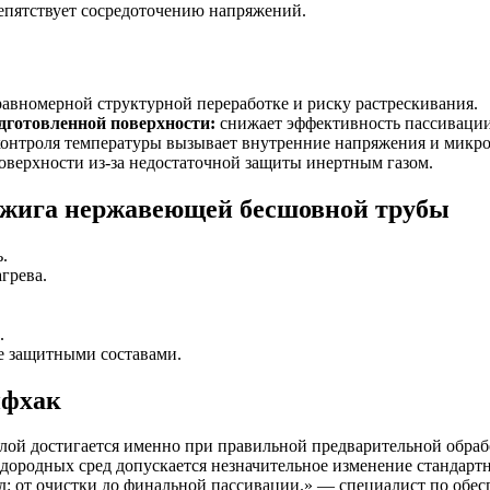
епятствует сосредоточению напряжений.
авномерной структурной переработке и риску растрескивания.
дготовленной поверхности:
снижает эффективность пассивации
контроля температуры вызывает внутренние напряжения и микр
оверхности из-за недостаточной защиты инертным газом.
отжига нержавеющей бесшовной трубы
.
грева.
.
е защитными составами.
йфхак
лой достигается именно при правильной предварительной обра
одородных сред допускается незначительное изменение стандар
д: от очистки до финальной пассивации.» — специалист по обес