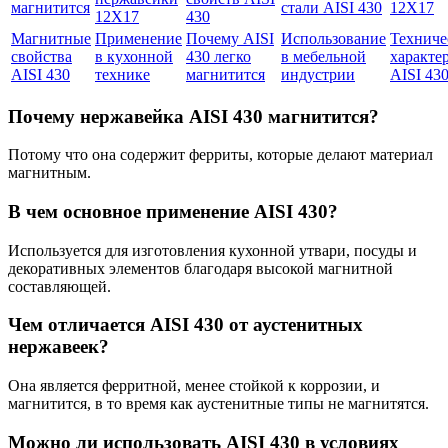
магнитится
стали AISI 430
12Х17
12Х17
430
Магнитные
Применение
Почему AISI
Использование
Техниче
свойства
в кухонной
430 легко
в мебельной
характе
AISI 430
технике
магнитится
индустрии
AISI 43
Почему нержавейка AISI 430 магнитится?
Потому что она содержит ферриты, которые делают материал
магнитным.
В чем основное применение AISI 430?
Используется для изготовления кухонной утвари, посуды и
декоративных элементов благодаря высокой магнитной
составляющей.
Чем отличается AISI 430 от аустенитных
нержавеек?
Она является ферритной, менее стойкой к коррозии, и
магнитится, в то время как аустенитные типы не магнитятся.
Можно ли использовать AISI 430 в условиях