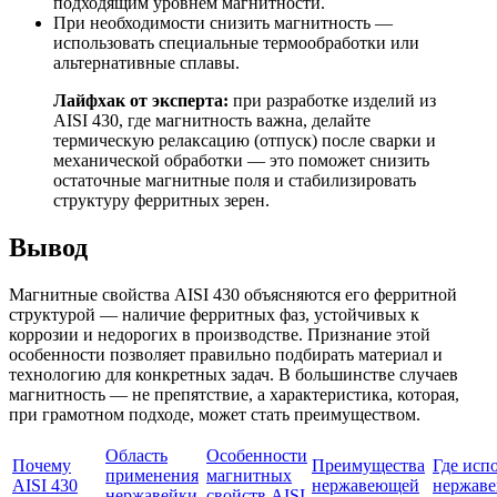
подходящим уровнем магнитности.
При необходимости снизить магнитность —
использовать специальные термообработки или
альтернативные сплавы.
Лайфхак от эксперта:
при разработке изделий из
AISI 430, где магнитность важна, делайте
термическую релаксацию (отпуск) после сварки и
механической обработки — это поможет снизить
остаточные магнитные поля и стабилизировать
структуру ферритных зерен.
Вывод
Магнитные свойства AISI 430 объясняются его ферритной
структурой — наличие ферритных фаз, устойчивых к
коррозии и недорогих в производстве. Признание этой
особенности позволяет правильно подбирать материал и
технологию для конкретных задач. В большинстве случаев
магнитность — не препятствие, а характеристика, которая,
при грамотном подходе, может стать преимуществом.
Область
Особенности
Почему
Преимущества
Где исп
применения
магнитных
AISI 430
нержавеющей
нержаве
нержавейки
свойств AISI