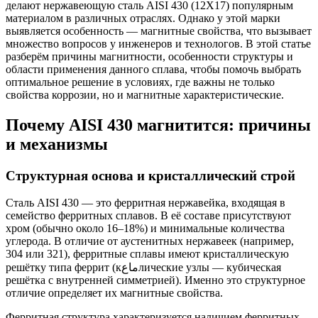
делают нержавеющую сталь AISI 430 (12Х17) популярным
материалом в различных отраслях. Однако у этой марки
выявляется особенность — магнитные свойства, что вызывает
множество вопросов у инженеров и технологов. В этой статье
разберём причины магнитности, особенности структуры и
области применения данного сплава, чтобы помочь выбрать
оптимальное решение в условиях, где важны не только
свойства коррозии, но и магнитные характеристические.
Почему AISI 430 магнитится: причины
и механизмы
Структурная основа и кристаллический строй
Сталь AISI 430 — это ферритная нержавейка, входящая в
семейство ферритных сплавов. В её составе присутствуют
хром (обычно около 16–18%) и минимальные количества
углерода. В отличие от аустенитных нержавеек (например,
304 или 321), ферритные сплавы имеют кристаллическую
решётку типа феррит (кماعлические узлы — кубическая
решётка с внутренней симметрией). Именно это структурное
отличие определяет их магнитные свойства.
Ферритная структура характеризуется наличием ферритных