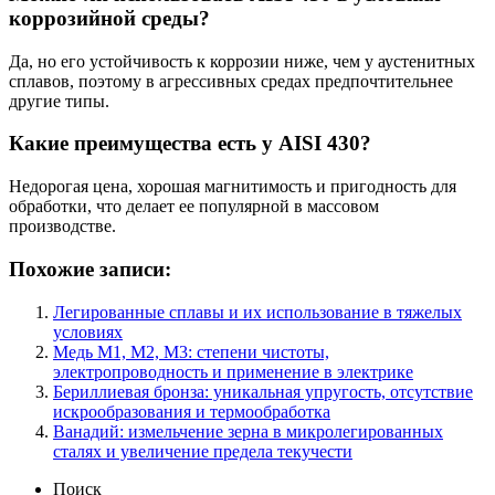
коррозийной среды?
Да, но его устойчивость к коррозии ниже, чем у аустенитных
сплавов, поэтому в агрессивных средах предпочтительнее
другие типы.
Какие преимущества есть у AISI 430?
Недорогая цена, хорошая магнитимость и пригодность для
обработки, что делает ее популярной в массовом
производстве.
Похожие записи:
Легированные сплавы и их использование в тяжелых
условиях
Медь М1, М2, М3: степени чистоты,
электропроводность и применение в электрике
Бериллиевая бронза: уникальная упругость, отсутствие
искрообразования и термообработка
Ванадий: измельчение зерна в микролегированных
сталях и увеличение предела текучести
Поиск