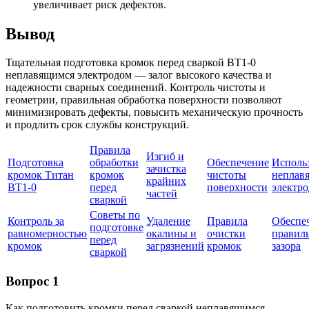
увеличивает риск дефектов.
Вывод
Тщательная подготовка кромок перед сваркой ВТ1-0
неплавящимся электродом — залог высокого качества и
надежности сварных соединений. Контроль чистоты и
геометрии, правильная обработка поверхности позволяют
минимизировать дефекты, повысить механическую прочность
и продлить срок службы конструкций.
Правила
Изгиб и
Подготовка
обработки
Обеспечение
Исполь
зачистка
кромок Титан
кромок
чистоты
неплав
крайних
ВТ1-0
перед
поверхности
электро
частей
сваркой
Советы по
Контроль за
Удаление
Правила
Обеспе
подготовке
равномерностью
окалины и
очистки
правил
перед
кромок
загрязнений
кромок
зазора
сваркой
Вопрос 1
Как подготовить кромки перед сваркой неплавящимся