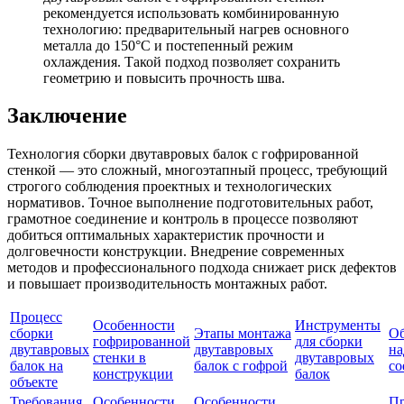
рекомендуется использовать комбинированную
технологию: предварительный нагрев основного
металла до 150°C и постепенный режим
охлаждения. Такой подход позволяет сохранить
геометрию и повысить прочность шва.
Заключение
Технология сборки двутавровых балок с гофрированной
стенкой — это сложный, многоэтапный процесс, требующий
строгого соблюдения проектных и технологических
нормативов. Точное выполнение подготовительных работ,
грамотное соединение и контроль в процессе позволяют
добиться оптимальных характеристик прочности и
долговечности конструкции. Внедрение современных
методов и профессионального подхода снижает риск дефектов
и повышает производительность монтажных работ.
Процесс
Особенности
Инструменты
сборки
Этапы монтажа
Об
гофрированной
для сборки
двутавровых
двутавровых
на
стенки в
двутавровых
балок на
балок с гофрой
со
конструкции
балок
объекте
Требования
Особенности
Особенности
Пр