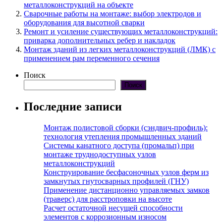
металлоконструкций на объекте
Сварочные работы на монтаже: выбор электродов и
оборудования для высотной сварки
Ремонт и усиление существующих металлоконструкций:
приварка дополнительных ребер и накладок
Монтаж зданий из легких металлоконструкций (ЛМК) с
применением рам переменного сечения
Поиск
Поиск
Последние записи
Монтаж полистовой сборки (сэндвич-профиль):
технология утепления промышленных зданий
Системы канатного доступа (промальп) при
монтаже труднодоступных узлов
металлоконструкций
Конструирование бесфасоночных узлов ферм из
замкнутых гнутосварных профилей (ГНУ)
Применение дистанционно управляемых замков
(траверс) для расстроповки на высоте
Расчет остаточной несущей способности
элементов с коррозионным износом