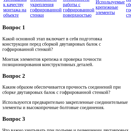
Используемые
к качеству
укрепления
работы с
сб
крепежные
монтажа на
гофрированной
гофрированной
го
элементы
объекте
стенки
поверхностью
ст
Вопрос 1
Какой основной этап включает в себя подготовка
конструкции перед сборкой двутавровых балок с
гофрированной стенкой?
Монтаж элементов крепежа и проверка точности
позиционирования конструктивных деталей.
Вопрос 2
Каким образом обеспечивается прочность соединений при
сборке двутавровых балок с гофрированной стенкой?
Используются предварительно закрепленные соединительные
элементы и высокопрочные болтовые соединения.
Вопрос 3
Что важно учитывать при подъеме и размещении двутавровых