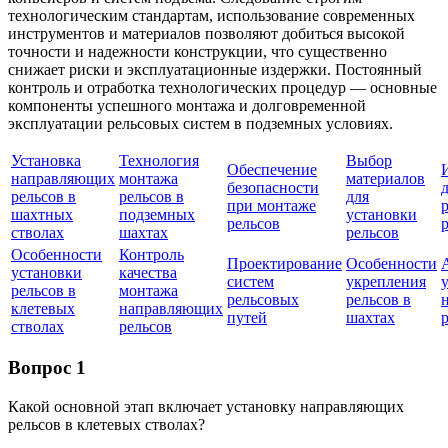
технологическим стандартам, использование современных
инструментов и материалов позволяют добиться высокой
точности и надежности конструкции, что существенно
снижает риски и эксплуатационные издержки. Постоянный
контроль и отработка технологических процедур — основные
компоненты успешного монтажа и долговременной
эксплуатации рельсовых систем в подземных условиях.
Установка
Технология
Выбор
Обеспечение
направляющих
монтажа
материалов
безопасности
рельсов в
рельсов в
для
при монтаже
шахтных
подземных
установки
рельсов
стволах
шахтах
рельсов
Особенности
Контроль
Проектирование
Особенности
установки
качества
систем
укрепления
рельсов в
монтажа
рельсовых
рельсов в
клетевых
направляющих
путей
шахтах
стволах
рельсов
Вопрос 1
Какой основной этап включает установку направляющих
рельсов в клетевых стволах?