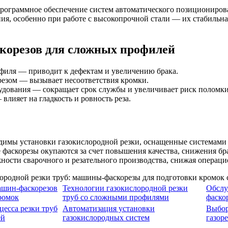
программное обеспечение систем автоматического позиционирова
ия, особенно при работе с высокопрочной стали — их стабильна
корезов для сложных профилей
офиля — приводит к дефектам и увеличению брака.
резом — вызывает несоответствия кромки.
удования — сокращает срок службы и увеличивает риск поломки
лияет на гладкость и ровность реза.
имы установки газокислородной резки, оснащенные системами 
аскорезы окупаются за счет повышения качества, снижения бра
ности сварочного и резательного производства, снижая операц
ашин-фаскорезов
Технологии газокислородной резки
Обслу
ромок
труб со сложными профилями
фаско
есса резки труб
Автоматизация установки
Выбор
ей
газокислородных систем
газор