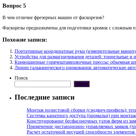
Вопрос 5
В чем отличие фрезерных машин от фаскорезов?
Фаскорезы предназначены для подготовки кромок с сложным п
Похожие записи:
Портативные координатные руки (измерительные манипуля
Устройства для размагничивания деталей: тоннельные и 
Кривошипные горячештамповочные прессы: объемная шт
Линии гальванического цинкования: автоматические авт
Поиск
Поиск
Последние записи
Монтаж полистовой сборки (сэндвич-профиль): те
Системы канатного доступа (промальп) при монта
Конструирование бесфасоночных узлов ферм из за
Применение дистанционно управляемых замков (тра
Расчет остаточной несущей способности элементов