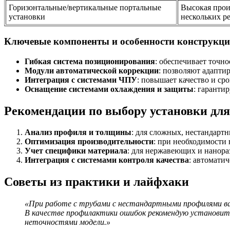
Горизонтальные/вертикальные портальные
Высокая прои
установки
нескольких р
Ключевые компоненты и особенности конструкц
Гибкая система позиционирования
: обеспечивает точн
Модули автоматической коррекции
: позволяют адапти
Интеграция с системами ЧПУ
: повышает качество и ср
Оснащение системами охлаждения и защиты
: гаранти
Рекомендации по выбору установки для
Анализ профиля и толщины
: для сложных, нестандарт
Оптимизация производительности
: при необходимости
Учет специфики материала
: для нержавеющих и нанора
Интеграция с системами контроля качества
: автомати
Советы из практики и лайфхаки
«При работе с трубами с нестандартными профилями важ
В качестве профилактики ошибок рекомендую установить
неточностями модели.»