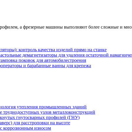
рофилем, а фрезерные машины выполняют более сложные и мног
торы): контроль качества изделий прямо на станке
настольные демагнетизаторы для удаления остаточной намагнич
амповка поковок для автомобилестроения
ооператоры и барабанные ванны для крепежа
хнология утепления промышленных зданий
же труднодоступных узлов металлоконструкций
мкнутых гнутосварных профилей (ГНУ)
верс) для расстроповки на высоте
 с коррозионным износом