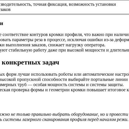
зводительность, точная фиксация, возможность установки
езаков
ии
ое соответствие контуров кромки профиля, что важно при нали
ровать параметры реза в процессе, исключая ошибки из-за дефор
оки выполнения заказов, снижает нагрузку оператора.
руют стабильную работу даже при высокой мощности и длительн
 конкретных задач
ных форм лучше использовать роботы или автоматические настро
 высокой пропускной способности выбирайте портальные линии 
змерных труб — особая мощность системы и системы защиты.
ческая проверка формы и геометрии кромки повышает итоговое к
но не только правильно выбрать оборудование, но и провести
 системы лазерного сканирования профиля перед началом резки.