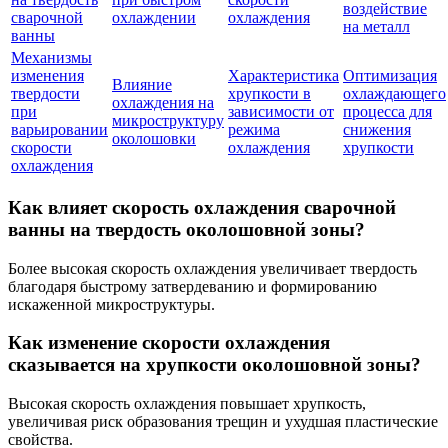
воздействие
сварочной
охлаждении
охлаждения
на металл
ванны
Механизмы
изменения
Характеристика
Оптимизация
Влияние
твердости
хрупкости в
охлаждающего
охлаждения на
при
зависимости от
процесса для
микроструктуру
варьировании
режима
снижения
околошовки
скорости
охлаждения
хрупкости
охлаждения
Как влияет скорость охлаждения сварочной
ванны на твердость околошовной зоны?
Более высокая скорость охлаждения увеличивает твердость
благодаря быстрому затвердеванию и формированию
искаженной микроструктуры.
Как изменение скорости охлаждения
сказывается на хрупкости околошовной зоны?
Высокая скорость охлаждения повышает хрупкость,
увеличивая риск образования трещин и ухудшая пластические
свойства.