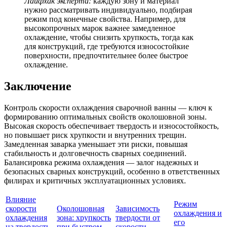
Лайфхак эксперта:
каждую зону и материал
нужно рассматривать индивидуально, подбирая
режим под конечные свойства. Например, для
высокопрочных марок важнее замедленное
охлаждение, чтобы снизить хрупкость, тогда как
для конструкций, где требуются износостойкие
поверхности, предпочтительнее более быстрое
охлаждение.
Заключение
Контроль скорости охлаждения сварочной ванны — ключ к
формированию оптимальных свойств околошовной зоны.
Высокая скорость обеспечивает твердость и износостойкость,
но повышает риск хрупкости и внутренних трещин.
Замедленная заварка уменьшает эти риски, повышая
стабильность и долговечность сварных соединений.
Балансировка режима охлаждения — залог надежных и
безопасных сварных конструкций, особенно в ответственных
филирах и критичных эксплуатационных условиях.
Влияние
Режим
скорости
Околошовная
Зависимость
охлаждения и
охлаждения
зона: хрупкость
твердости от
его
на твердость
при быстром
скорости