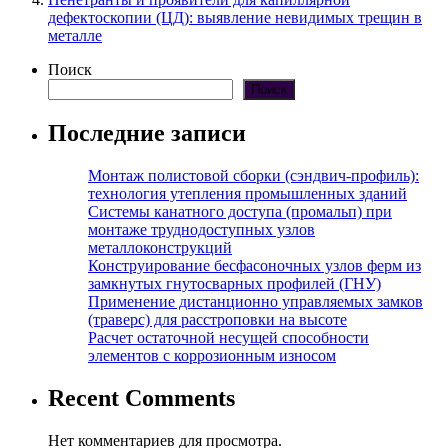
дефектоскопии (ЦД): выявление невидимых трещин в
металле
Поиск
Поиск
Последние записи
Монтаж полистовой сборки (сэндвич-профиль):
технология утепления промышленных зданий
Системы канатного доступа (промальп) при
монтаже труднодоступных узлов
металлоконструкций
Конструирование бесфасоночных узлов ферм из
замкнутых гнутосварных профилей (ГНУ)
Применение дистанционно управляемых замков
(траверс) для расстроповки на высоте
Расчет остаточной несущей способности
элементов с коррозионным износом
Recent Comments
Нет комментариев для просмотра.