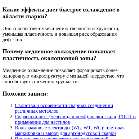
Какие эффекты дает быстрое охлаждение в
области сварки?
Оно способствует увеличению твердости и хрупкости,
уменьшая пластичность и повышая риск образования
дефектов.
Почему медленное охлаждение повышает
пластичность околошовной зоны?
Медленное охлаждение позволяет формировать более
однородную микроструктуру с меньшей твердостью, что
способствует снижению хрупкости.
Похожие записи:
Свойства и особенности сварных соединений
различных металлов
Рифленый лист (чечевица и ромб): марки стали, ГОСТ и
применение для настилов
Вольфрамовые электроды (WL, WT, WC): цветовая
маркировка и выбор для аргонодуговой сварки
Пенетранты и проявители для капиллярной